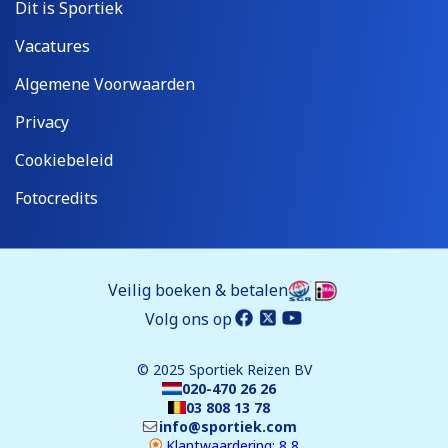
Dit is Sportiek
Vacatures
Algemene Voorwaarden
Privacy
Cookiebeleid
Fotocredits
Veilig boeken & betalen
Volg ons op
© 2025 Sportiek Reizen BV
020-470 26 26
03 808 13 78
info@sportiek.com
Klantwaardering: 8,8