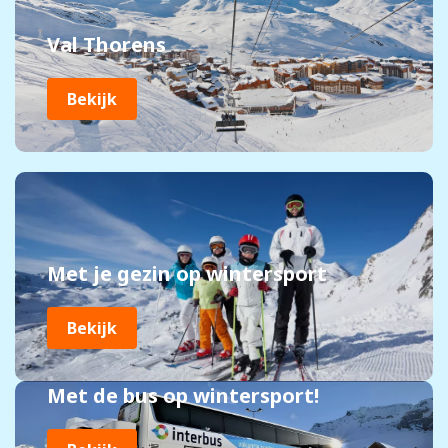
Val Thorens
Bekijk
Met je gezin op wintersport
Bekijk
Met de bus op wintersport!