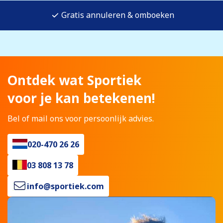
Gratis annuleren & omboeken
Ontdek wat Sportiek
voor je kan betekenen!
Bel of mail ons voor persoonlijk advies.
020-470 26 26
03 808 13 78
info@sportiek.com