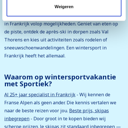
moment wijzigen of je toestemming intrekken.
Weigeren
zijn groot en met moderne snelle liften en weinig
wachttijden. Ook naast het skiën biedt een wintersport
in Frankrijk volop mogelijkheden. Geniet van eten op
de piste, ontdek de après-ski in dorpen zoals Val
Thorens en kies uit activiteiten zoals rodelen of
sneeuwschoenwandelingen. Een wintersport in
Frankrijk heeft het allemaal.
Waarom op wintersportvakantie
met Sportiek?
Al 25+ jaar specialist in Frankrijk
- Wij kennen de
Franse Alpen als geen ander. Die kennis vertalen we
naar de beste reizen voor jou.
Beste prijs, skipas
inbegrepen
- Door groot in te kopen bieden wij
scherpe prijzen. Je skipas zit standaard inbegrepen —