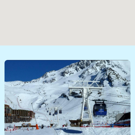
sfeervolle en rustige omgeving. De lokale ESF-
skischool biedt zowel groepslessen als privélessen,
en het dorp beschikt over een oefenweide bij de
dorpslift – perfect voor beginners.