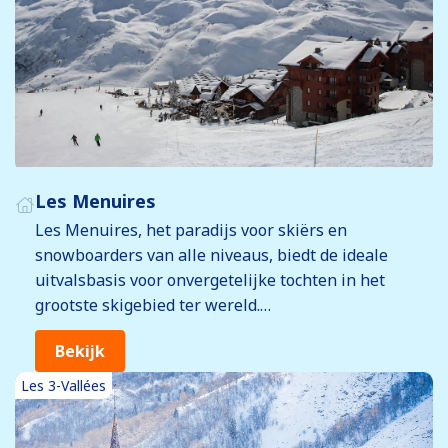
uurtjes helemaal los gaan. Kortom, Val Thorens
heeft alles voor een onvergetelijke
wintersportvakantie!
Les Menuires
Les Menuires, het paradijs voor skiërs en
snowboarders van alle niveaus, biedt de ideale
uitvalsbasis voor onvergetelijke tochten in het
grootste skigebied ter wereld.
Bekijk
Een bijkomend voordeel is dat alle accommodaties
direct aan de piste liggen, waardoor je optimaal kunt
Les 3-Vallées
genieten van je dag op de berg. Bovendien zijn de
accommodaties en faciliteiten in Les Menuires