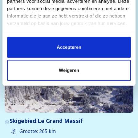
Skigebied Espace San Bernardo
partners voor social media, adverteren en analyse. Deze
partners kunnen deze gegevens combineren met andere
Grootte: 145 km
informatie die je aan ze hebt verstrekt of die ze hebben
Hoogte: 1190-2800 meter
verzameld op basis van jouw gebruik van hun services.
Afstand vanaf Utrecht: 1058 km
Door op 'Accepteren' te klikken, stem je in met het
Bekijk
plaatsen van alle cookies. Klik op 'Details' voor een
Accepteren
volledige lijst van cookies, waar je kunt selecteren welke
cookies je wilt toestaan. Je kunt je voorkeuren op elk
moment wijzigen of je toestemming intrekken.
Weigeren
Skigebied Le Grand Massif
Grootte: 265 km