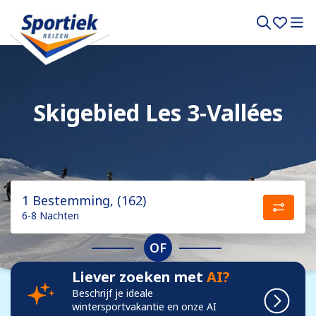
Skigebied Les 3-Vallées
1 Bestemming, (162)
6-8 Nachten
OF
Liever zoeken met
AI?
Beschrijf je ideale
wintersportvakantie en onze AI