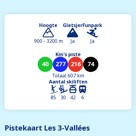
Hoogte
Gletsjer
Funpark
900 - 3200 m
Ja
Ja
Km's piste
40
277
216
74
Totaal 607 km
Aantal skiliften
85
30
42
6
Pistekaart Les 3-Vallées