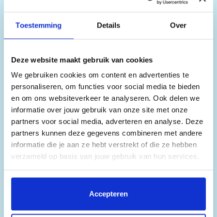
Heerenveen
– ca. 15.00 uur
Toestemming
Details
Over
– Abe Lenstra Stadion, Abe Lenstra Boulevard...
Uitgebreide beschrijving
Deze website maakt gebruik van cookies
We gebruiken cookies om content en advertenties te
personaliseren, om functies voor social media te bieden
en om ons websiteverkeer te analyseren. Ook delen we
informatie over jouw gebruik van onze site met onze
partners voor social media, adverteren en analyse. Deze
partners kunnen deze gegevens combineren met andere
informatie die je aan ze hebt verstrekt of die ze hebben
verzameld op basis van jouw gebruik van hun services.
Door op 'Accepteren' te klikken, stem je in met het
plaatsen van alle cookies. Klik op 'Details' voor een
Accepteren
volledige lijst van cookies, waar je kunt selecteren welke
cookies je wilt toestaan. Je kunt je voorkeuren op elk