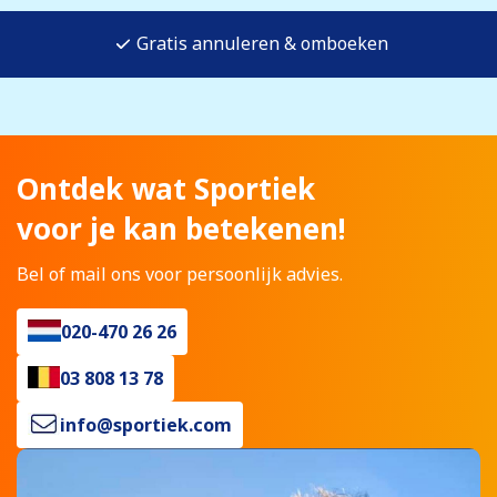
Gratis annuleren & omboeken
Ontdek wat Sportiek
voor je kan betekenen!
Bel of mail ons voor persoonlijk advies.
020-470 26 26
03 808 13 78
info@sportiek.com