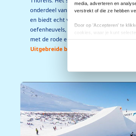
Thorens. Het skigebied Les Trois Vallée
media, adverteren en analys
onderdeel van is, is tenslotte geschikt 
verstrekt of die ze hebben v
en biedt echt voor ieder iets wils. Er zi
Door op 'Accepteren' te klikke
oefenheuvels, groene en blauwe pistes, 
cookies, waar je kunt selecte
met de rode en zwarte pistes in het gebi
toestemming intrekken.
Uitgebreide beschrijving