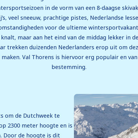
intersportseizoen in de vorm van een 8-daagse skiva
j’s, veel sneeuw, prachtige pistes, Nederlandse less
he omstandigheden voor de ultieme wintersportvakanti
knalt, maar aan het eind van de middag lekker in de
aar trekken duizenden Nederlanders erop uit om dez
maken. Val Thorens is hiervoor erg populair en va
bestemming.
rts om de Dutchweek te
t op 2300 meter hoogte en is
 Door de hoogte is dit