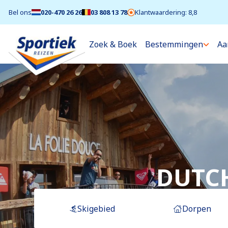
Bel ons
020-470 26 26
03 808 13 78
Klantwaardering: 8,8
Zoek & Boek
Bestemmingen
Aa
DUTCH
Skigebied
Dorpen