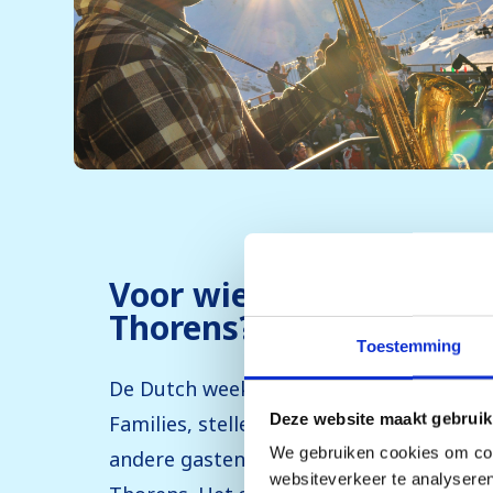
Voor wie is de Dutchwee
Thorens?
Toestemming
De Dutch week in Val Thorens maakt gee
Deze website maakt gebruik
Families, stelletjes, kinderen, singles, 
We gebruiken cookies om cont
andere gasten zijn van harte welkom bij
websiteverkeer te analyseren