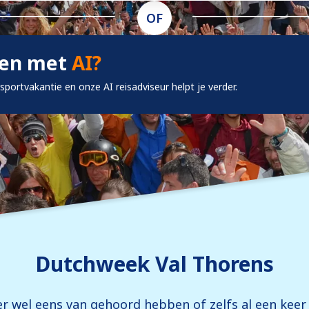
OF
ken met
AI?
rsportvakantie en onze AI reisadviseur helpt je verder.
Dutchweek Val Thorens
e er wel eens van gehoord hebben of zelfs al een ke