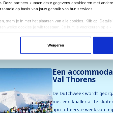
s, waar Val Thorens
e. Deze partners kunnen deze gegevens combineren met andere i
voor elk soort wintersporter
erzameld op basis van jouw gebruik van hun services.
jn kinderzones met
n, stem je in met het plaatsen van alle cookies. Klik op 'Details' 
maar juist de afwisseling
ren welke cookies je wilt toestaan. Je kunt je voorkeuren op elk
ed, maakt het subliem....
Weigeren
Een accommodat
Val Thorens
De Dutchweek wordt georga
met een knaller af te sluite
april of eerste week van mij