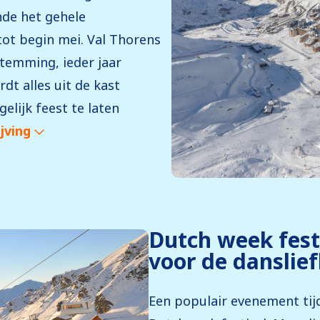
de het gehele
ot begin mei. Val Thorens
stemming, ieder jaar
t alles uit de kast
elijk feest te laten
jving
Dutch week festi
voor de danslie
Een populair evenement ti