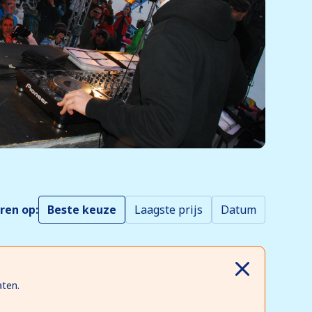
ren op:
Beste keuze
Laagste prijs
Datum
aten.