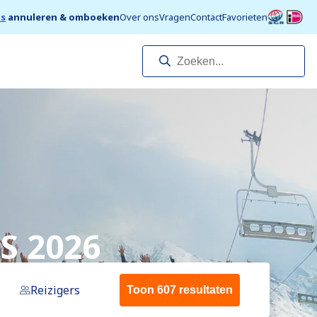
is
annuleren & omboeken
Over ons
Vragen
Contact
Favorieten
S 2026
Reizigers
Toon 607 resultaten