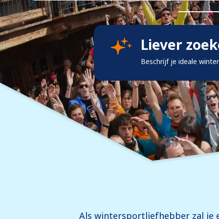
Liever zoe
Beschrijf je ideale winte
Als wintersportliefhebber zal j