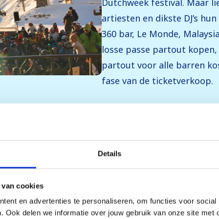
Dutchweek festival. Maar li
artiesten en dikste DJ’s hu
360 bar, Le Monde, Malaysia 
losse passe partout kopen, 
partout voor alle barren kos
fase van de ticketverkoop.
k in Val
Details
n onderscheid in gasten.
 van cookies
vriendengroepen en alle
ent en advertenties te personaliseren, om functies voor social
 de Dutchweek in Val
. Ook delen we informatie over jouw gebruik van onze site met 