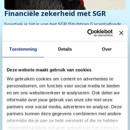
Financiële zekerheid met SGR
Sportiek is lid is van het SGR (Stichting Garantiefonds
Reizen). Dit betekent dat jouw betaling in goede
handen is. Het SGR garandeert namelijk dat je reis
gewoon wordt uitgevoerd of dat je (aan)betaling wordt
Toestemming
Details
Over
terugbetaald wanneer een aangesloten reisorganisatie
failliet gaat.
Deze website maakt gebruik van cookies
We gebruiken cookies om content en advertenties te
Ons SGR-lidmaatschap tref je hier:
SGR-Sportiek
personaliseren, om functies voor social media te bieden
en om ons websiteverkeer te analyseren. Ook delen we
Meer informatie over het SGR
informatie over jouw gebruik van onze site met onze
partners voor social media, adverteren en analyse. Deze
partners kunnen deze gegevens combineren met andere
informatie die je aan ze hebt verstrekt of die ze hebben
verzameld op basis van jouw gebruik van hun services.