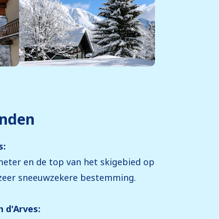
anden
s:
meter en de top van het skigebied op
n zeer sneeuwzekere bestemming.
n d'Arves: