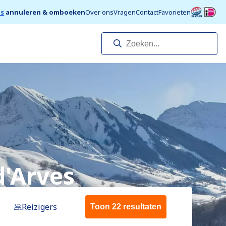
is
annuleren & omboeken
Over ons
Vragen
Contact
Favorieten
d'Arves
Reizigers
Toon 22 resultaten