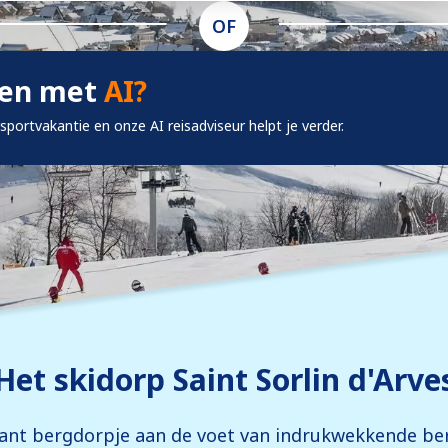
OF
ken met
AI?
rsportvakantie en onze AI reisadviseur helpt je verder.
Het skidorp Saint Sorlin d'Arve
rmant bergdorpje aan de voet van indrukwekkende be