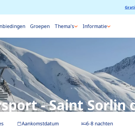
Grat
nbiedingen
Groepen
Thema's
Informatie
sport - Saint Sorlin 
es
Aankomstdatum
6-8 nachten