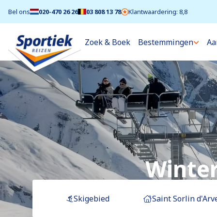
Bel ons
020-470 26 26
03 808 13 78
Klantwaardering: 8,8
Zoek & Boek
Bestemmingen
Aa
Winter
Skigebied
Saint Sorlin d'Arv