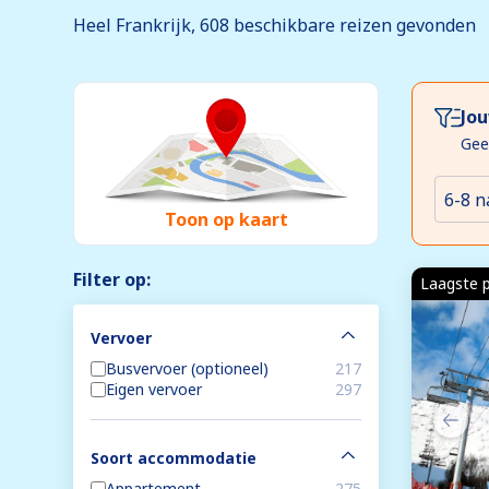
Heel Frankrijk, 608
beschikbare
reizen gevonden
Jou
Gee
6-8 n
Toon op kaart
Filter op:
Laagste p
Vervoer
Busvervoer (optioneel)
217
Eigen vervoer
297
Soort accommodatie
Appartement
275