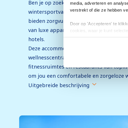
Ben je op zoek naar net dat beetje extra
media, adverteren en analys
verstrekt of die ze hebben v
wintersportvakantie? Dan zit je bij Spor
bieden zorgvuldig geselecteerde luxe a
Door op 'Accepteren' te klikke
van luxe appartementen en suites tot h
cookies, waar je kunt selecte
toestemming intrekken.
hotels.
Deze accommodaties bieden uitgebreide 
wellnesscentra, verwarmde binnen- en
fitnessruimtes en restaurants van topkwal
om jou een comfortabele en zorgeloze w
Uitgebreide beschrijving