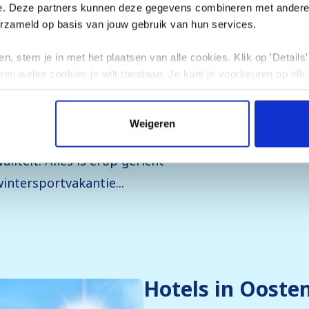
 luxe tijdens jouw
e. Deze partners kunnen deze gegevens combineren met andere i
erzameld op basis van jouw gebruik van hun services.
tiek helemaal goed. Wij
ccommodaties, variërend
n, stem je in met het plaatsen van alle cookies. Klik op 'Details' 
oogwaardige 4- en 5-sterren
ren welke cookies je wilt toestaan. Je kunt je voorkeuren op elk
faciliteiten zoals
Weigeren
 buitenzwembaden,
iteit. Alles is erop gericht
intersportvakantie...
Hotels in Oosten