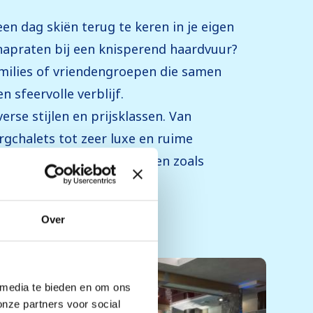
een dag skiën terug te keren in je eigen
 napraten bij een knisperend haardvuur?
amilies of vriendengroepen die samen
n sfeervolle verblijf.
verse stijlen en prijsklassen. Van
rgchalets tot zeer luxe en ruime
eide wellnessvoorzieningen zoals
hrijving
Over
 media te bieden en om ons
onze partners voor social