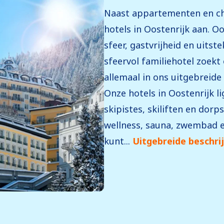
Naast appartementen en cha
hotels in Oostenrijk aan. O
sfeer, gastvrijheid en uitst
sfeervol familiehotel zoekt 
allemaal in ons uitgebreide
Onze hotels in Oostenrijk li
skipistes, skiliften en dorps
wellness, sauna, zwembad e
kunt...
Uitgebreide beschri