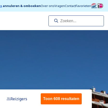
is
annuleren & omboeken
Over ons
Vragen
Contact
Favorieten
Reizigers
Toon 608 resultaten