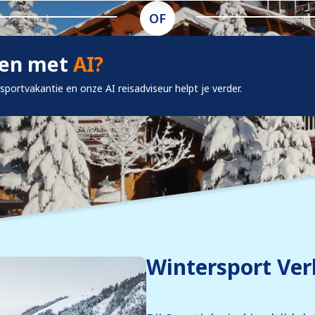
OF
ken met
AI?
rsportvakantie en onze AI reisadviseur helpt je verder.
Wintersport Ver