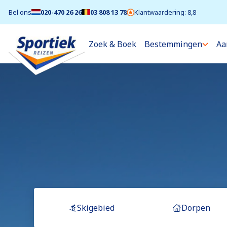
Bel ons
020-470 26 26
03 808 13 78
Klantwaardering: 8,8
Zoek & Boek
Bestemmingen
Aa
Skigebied
Dorpen