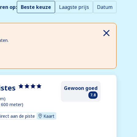
ren op:
Beste keuze
Laagste prijs
Datum
aten.
istes
Gewoon goed
7.8
km)
1600 meter)
direct aan de piste
Kaart