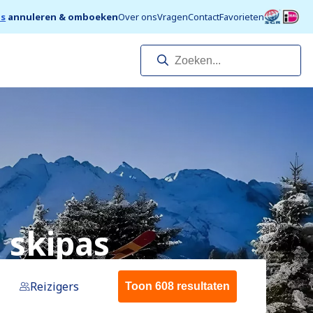
is
annuleren & omboeken
Over ons
Vragen
Contact
Favorieten
. skipas
Reizigers
Toon 608 resultaten