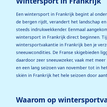
Wintersport in Frankrijk
Een wintersport in Frankrijk begint al onder
groot voordeel van een wintersport in F
de bergen rijdt, verandert het landschap en
accommodaties direct aan of vlak bij de piste l
steeds indrukwekkender. Eenmaal aangeko
ochtends zo de piste op en haal je het maximale ui
wintersport in Frankrijk direct beginnen. Ti
skigebieden in Frankrijk zijn groot en met moderne snelle
wintersportvakantie in Frankrijk ben je ver
weinig wachttijden. Ook naast het skiën bi
sneeuwcondities. De Franse skigebieden lig
Frankrijk volop mogelijkheden. Geniet van eten o
daardoor zeer sneeuwzeker, vaak met meer
de après-ski in dorpen zoals Val Thorens e
en een lang seizoen van november tot in het
zoals rodelen of sneeuwschoenwandelingen
skiën in Frankrijk het hele seizoen door aan
Waarom op wintersportva