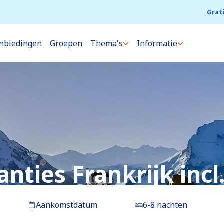
Grat
nbiedingen
Groepen
Thema's
Informatie
nties Frankrijk incl
Aankomstdatum
6-8 nachten