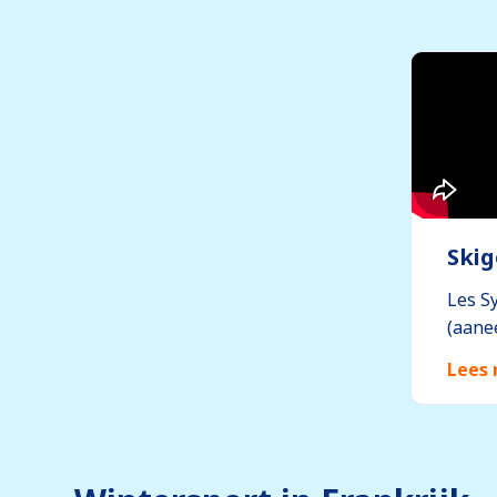
Skig
Les S
(aane
Lees 