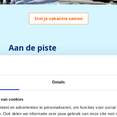
Stel je vakantie samen
Aan de piste
De meeste van onze accommodaties liggen
aan of dicht bij de piste
, waardoor je het
maximale uit je wintersportvakantie kunt
Details
halen.
 van cookies
ent en advertenties te personaliseren, om functies voor social
. Ook delen we informatie over jouw gebruik van onze site met 