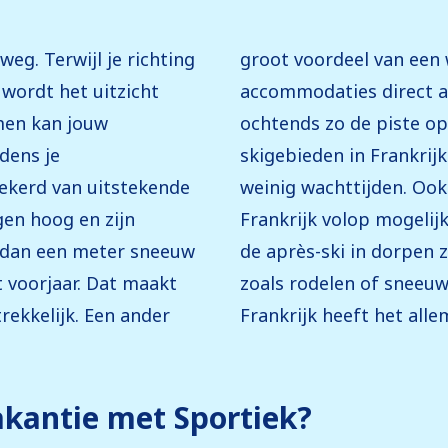
weg. Terwijl je richting
rankrijk is dat veel
 wordt het uitzicht
iggen. Zo stap je ’s
men kan jouw
t je skidag. De
jdens je
 liften en
zekerd van uitstekende
edt een wintersport in
gen hoog en zijn
p de piste, ontdek
 dan een meter sneeuw
n kies uit activiteiten
 voorjaar. Dat maakt
. Een wintersport in
trekkelijk. Een ander
Frankrijk heeft het alle
kantie met Sportiek?