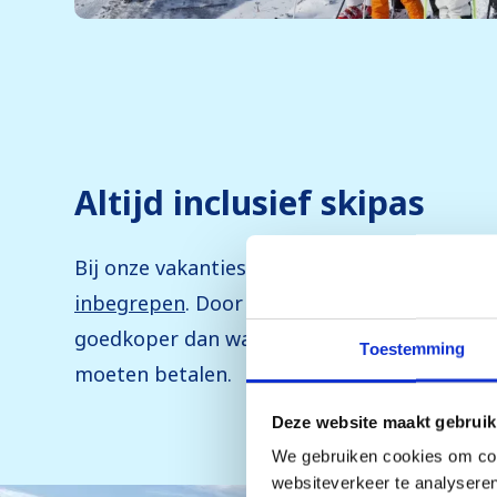
Altijd inclusief skipas
Bij onze vakanties is
een skipas bij de prijs
inbegrepen
. Door groot in te kopen, is deze
goedkoper dan wat je ter plaatse zou
Toestemming
moeten betalen.
Deze website maakt gebruik
We gebruiken cookies om cont
websiteverkeer te analyseren