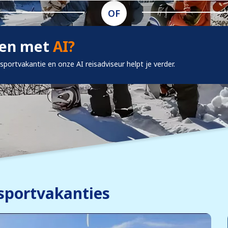
OF
ken met
AI?
rsportvakantie en onze AI reisadviseur helpt je verder.
sportvakanties