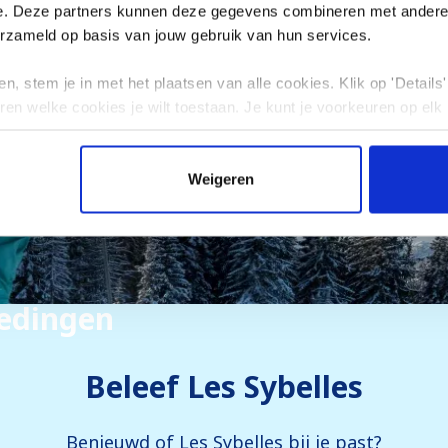
e. Deze partners kunnen deze gegevens combineren met andere i
erzameld op basis van jouw gebruik van hun services.
n, stem je in met het plaatsen van alle cookies. Klik op 'Details' 
ren welke cookies je wilt toestaan. Je kunt je voorkeuren op elk
Weigeren
iedingen
Beleef Les Sybelles
Benieuwd of Les Sybelles bij je past?