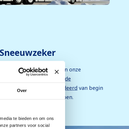
Sneeuwzeker
Dankzij de hoge ligging van onze
skigebieden zijn
uitstekende
sneeuwcondities gegarandeerd
van begin
Over
tot het einde van het seizoen.
 media te bieden en om ons
onze partners voor social