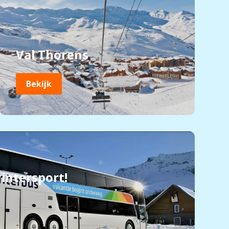
Val Thorens
Bekijk
intersport!