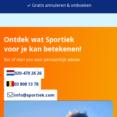
Gratis annuleren & omboeken
Ontdek wat Sportiek
voor je kan betekenen!
Bel of mail ons voor persoonlijk advies.
020-470 26 26
03 808 13 78
info@sportiek.com