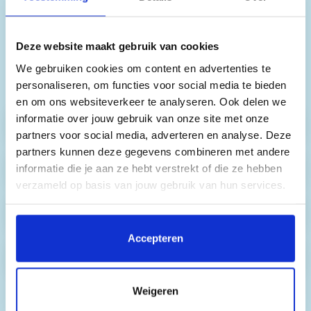
boeking toevoegen. Hieronder vind je alle
mogelijkheden. De prijzen kunnen variëren per
aankomstdatum, daarom tonen we hier alleen
Deze website maakt gebruik van cookies
vanafprijzen. De exacte prijzen die voor jou
We gebruiken cookies om content en advertenties te
gelden, vind je in stap 1 van het online
personaliseren, om functies voor social media te bieden
boekingsformulier.
en om ons websiteverkeer te analyseren. Ook delen we
informatie over jouw gebruik van onze site met onze
Skipassen
partners voor social media, adverteren en analyse. Deze
partners kunnen deze gegevens combineren met andere
informatie die je aan ze hebt verstrekt of die ze hebben
Skihuur
verzameld op basis van jouw gebruik van hun services.
Snowboardhuur
Door op 'Accepteren' te klikken, stem je in met het
plaatsen van alle cookies. Klik op 'Details' voor een
Accepteren
volledige lijst van cookies, waar je kunt selecteren welke
Ski- & snowboardles
cookies je wilt toestaan. Je kunt je voorkeuren op elk
moment wijzigen of je toestemming intrekken.
Weigeren