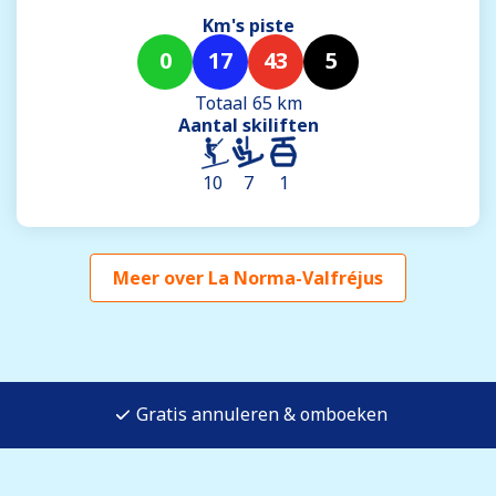
Km's piste
0
17
43
5
Totaal 65 km
Aantal skiliften
10
7
1
Meer over La Norma-Valfréjus
Gratis annuleren & omboeken