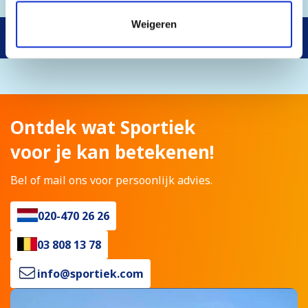
cookies je wilt toestaan. Je kunt je voorkeuren op elk
moment wijzigen of je toestemming intrekken.
Weigeren
Gratis annuleren & omboeken
Ontdek wat Sportiek
voor je kan betekenen!
Bel of mail ons voor persoonlijk advies.
020-470 26 26
03 808 13 78
info@sportiek.com