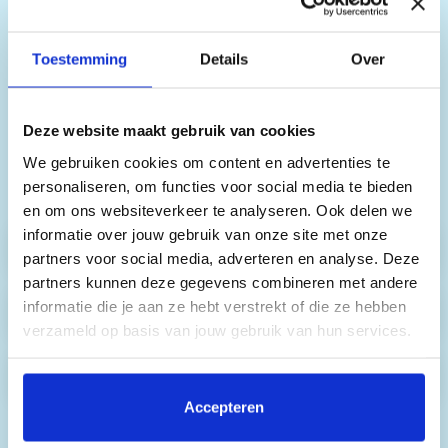
Wanneer je bij ons een vakantie boekt, is de
skipas inbegrepen in de prijs. Je kunt deze
skipas uitbreiden en extra opties aan je
Toestemming
Details
Over
boeking toevoegen. Hieronder vind je alle
mogelijkheden. De prijzen kunnen variëren per
aankomstdatum, daarom tonen we hier alleen
Deze website maakt gebruik van cookies
vanafprijzen. De exacte prijzen die voor jou
We gebruiken cookies om content en advertenties te
gelden, vind je in stap 1 van het online
personaliseren, om functies voor social media te bieden
boekingsformulier.
en om ons websiteverkeer te analyseren. Ook delen we
informatie over jouw gebruik van onze site met onze
Skipassen
partners voor social media, adverteren en analyse. Deze
partners kunnen deze gegevens combineren met andere
informatie die je aan ze hebt verstrekt of die ze hebben
Skihuur
verzameld op basis van jouw gebruik van hun services.
Snowboardhuur
Door op 'Accepteren' te klikken, stem je in met het
plaatsen van alle cookies. Klik op 'Details' voor een
Accepteren
volledige lijst van cookies, waar je kunt selecteren welke