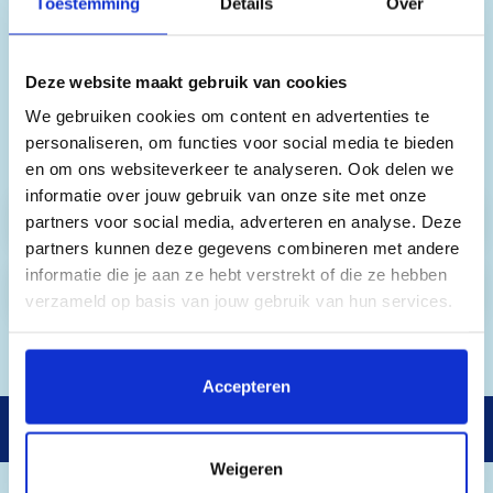
skipas uitbreiden en extra opties aan je
Toestemming
Details
Over
boeking toevoegen. Hieronder vind je alle
mogelijkheden. De prijzen kunnen variëren per
aankomstdatum, daarom tonen we hier alleen
Deze website maakt gebruik van cookies
vanafprijzen. De exacte prijzen die voor jou
We gebruiken cookies om content en advertenties te
gelden, vind je in stap 1 van het online
personaliseren, om functies voor social media te bieden
boekingsformulier.
en om ons websiteverkeer te analyseren. Ook delen we
informatie over jouw gebruik van onze site met onze
Skihuur
partners voor social media, adverteren en analyse. Deze
partners kunnen deze gegevens combineren met andere
informatie die je aan ze hebt verstrekt of die ze hebben
Snowboardhuur
verzameld op basis van jouw gebruik van hun services.
Door op 'Accepteren' te klikken, stem je in met het
plaatsen van alle cookies. Klik op 'Details' voor een
Accepteren
volledige lijst van cookies, waar je kunt selecteren welke
Gratis annuleren & omboeken
cookies je wilt toestaan. Je kunt je voorkeuren op elk
moment wijzigen of je toestemming intrekken.
Weigeren