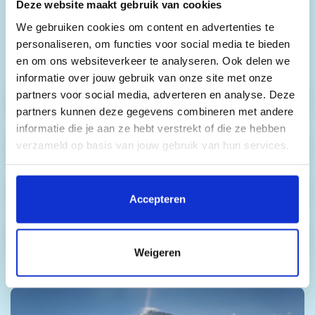
Deze website maakt gebruik van cookies
aankomstdatum, daarom tonen we hier alleen
We gebruiken cookies om content en advertenties te
vanafprijzen. De exacte prijzen die voor jou
personaliseren, om functies voor social media te bieden
gelden, vind je in stap 1 van het online
en om ons websiteverkeer te analyseren. Ook delen we
boekingsformulier.
informatie over jouw gebruik van onze site met onze
partners voor social media, adverteren en analyse. Deze
Skipassen
partners kunnen deze gegevens combineren met andere
informatie die je aan ze hebt verstrekt of die ze hebben
verzameld op basis van jouw gebruik van hun services.
Skihuur
Door op 'Accepteren' te klikken, stem je in met het
Snowboardhuur
plaatsen van alle cookies. Klik op 'Details' voor een
Accepteren
volledige lijst van cookies, waar je kunt selecteren welke
cookies je wilt toestaan. Je kunt je voorkeuren op elk
Busvervoer
moment wijzigen of je toestemming intrekken.
Weigeren