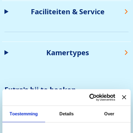
Faciliteiten & Service
Kamertypes
Extra's bij te boeken
Wanneer je bij ons een vakantie boekt, is de
skipas inbegrepen in de prijs. Je kunt deze
Toestemming
Details
Over
skipas uitbreiden en extra opties aan je
boeking toevoegen. Hieronder vind je alle
mogelijkheden. De prijzen kunnen variëren per