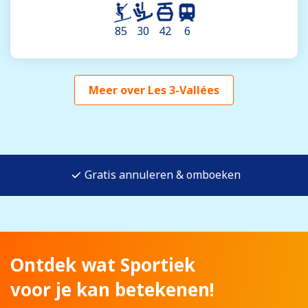
85
30
42
6
Meer over Les 3-Vallées
Gratis annuleren & omboeken
Ontdek wat Sportiek
voor je kan betekenen!