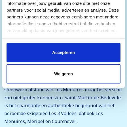
informatie over jouw gebruik van onze site met onze
partners voor social media, adverteren en analyse. Deze
partners kunnen deze gegevens combineren met andere
informatie die je aan ze hebt verstrekt of die ze hebben
Het skidorp Saint Martin de
verzameld op basis van jouw gebruik van hun services.
Belleville
Door op 'Accepteren' te klikken, stem je in met het
Saint Martin de Belleville is een eeuwenoud dorp met
plaatsen van alle cookies. Klik op 'Details' voor een
Accepteren
een ouderwetse dorpskern en dat is vrij uniek in Les
volledige lijst van cookies, waar je kunt selecteren welke
cookies je wilt toestaan. Je kunt je voorkeuren op elk
Trois Vallées. Die traditionele sfeer is terug te vinden
moment wijzigen of je toestemming intrekken.
in de kleine straten, de stenen en houten huizen met
Weigeren
als hoogtepunt de dorpskerk. Het dorp ligt op een
steenworp afstand van Les Menuires maar het verschil
zou niet groter kunnen zijn. Saint-Martin-de-Belleville
is het charmante en authentieke beginpunt van het
beroemde skigebied Les 3 Vallées, dat ook Les
Menuires, Méribel en Courchevel...