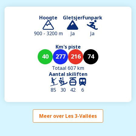
Hoogte
Gletsjer
Funpark
900 - 3200 m
Ja
Ja
Km's piste
40
277
216
74
Totaal 607 km
Aantal skiliften
85
30
42
6
Meer over Les 3-Vallées