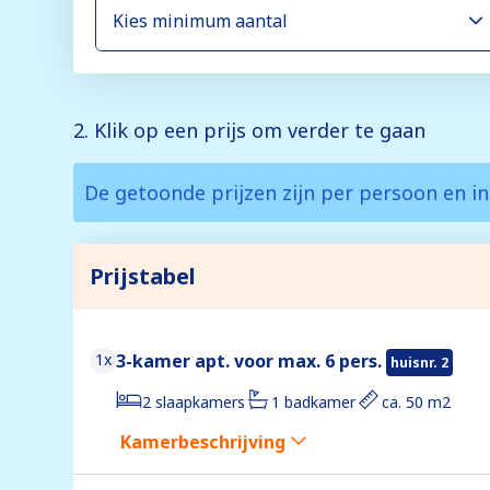
2. Klik op een prijs om verder te gaan
De getoonde prijzen zijn per persoon en in
Prijstabel
1x
3-kamer apt. voor max. 6 pers.
huisnr. 2
2 slaapkamers
1 badkamer
ca. 50 m2
Kamerbeschrijving