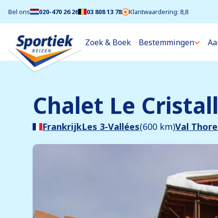
Bel ons
020-470 26 26
03 808 13 78
Klantwaardering: 8,8
Zoek & Boek
Bestemmingen
Aa
Chalet Le Cristal
Frankrijk
Les 3-Vallées
(600 km)
Val Thor