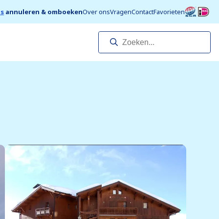
is
annuleren & omboeken
Over ons
Vragen
Contact
Favorieten