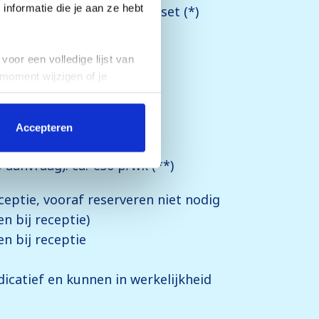
nformatie die je aan ze hebt
eepersoonsbed: ca. €17 p/set (*)
5 p/set (*)
voor een volledige lijst van
set (*)
 moment wijzigen of je
: vanaf ca. €71 p/apt (*)
0 p/wk (**)
Accepteren
 €50 p/wk (**)
 aanvraag): ca. €50 p/wk (**)
eceptie, vooraf reserveren niet nodig
en bij receptie)
en bij receptie
icatief en kunnen in werkelijkheid