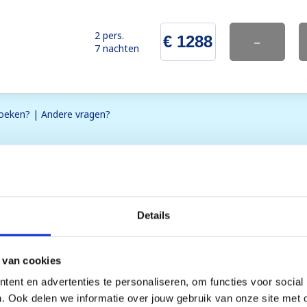
2 pers.
€ 1288
-
7 nachten
eken? | Andere vragen?
Inclusief
Details
Borgsom (uitsluitend per cr
 van cookies
50 km)
Toeristenbelasting (vanaf 1
ent en advertenties te personaliseren, om functies voor social
Verhuur bedlinnen voor ee
. Ook delen we informatie over jouw gebruik van onze site met 