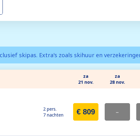
clusief skipas. Extra's zoals skihuur en verzekering
za
za
21 nov.
28 nov.
2 pers.
€ 809
-
7 nachten