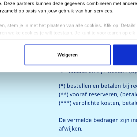
e. Deze partners kunnen deze gegevens combineren met andere i
Verhuur bedlinnen voor tw
erzameld op basis van jouw gebruik van hun services.
Verhuur handdoeken: ca. €1
n, stem je in met het plaatsen van alle cookies. Klik op 'Details' 
Schoonmaaksetje: ca. €6 p/
ren welke cookies je wilt toestaan. Je kunt je voorkeuren op elk
Eindschoonmaak (optioneel)
Verhuur babybedjes: ca. €5
Weigeren
Verhuur kinderstoelen: ca.
Huisdieren zijn welkom (op
(*) bestellen en betalen bij r
(**) vooraf reserveren, (betal
(***) verplichte kosten, betal
De vermelde bedragen zijn ind
afwijken.