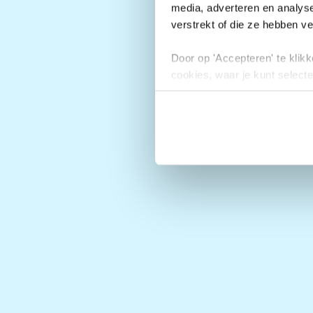
media, adverteren en analys
verstrekt of die ze hebben v
Door op 'Accepteren' te klikke
cookies, waar je kunt selecte
toestemming intrekken.