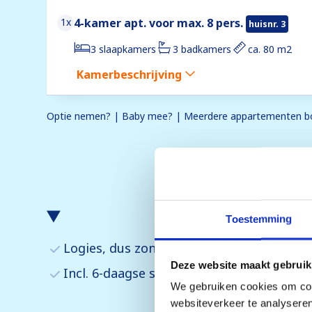
1x
4-kamer apt. voor max. 8 pers.
huisnr. 3
3 slaapkamers
3 badkamers
ca. 80 m2
Kamerbeschrijving
Optie nemen? | Baby mee? | Meerdere appartementen bo
Toestemming
Logies, dus zonder maaltijden
Deze website maakt gebruik
Incl. 6-daagse skipas voor Val Thorens (1
We gebruiken cookies om cont
websiteverkeer te analyseren