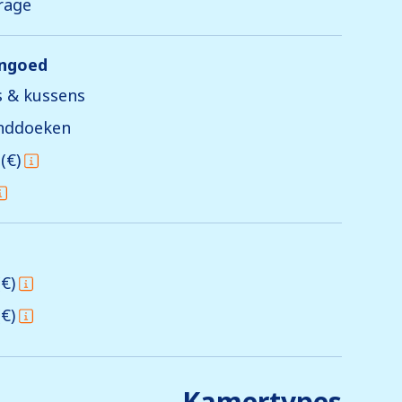
rage
engoed
 & kussens
anddoeken
(€)
€)
€)
Kamertypes