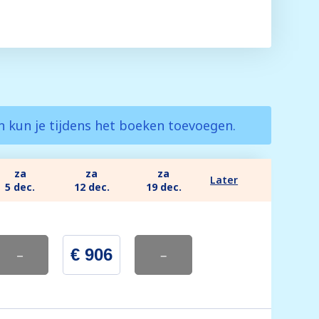
en kun je tijdens het boeken toevoegen.
za
za
za
Later
5 dec.
12 dec.
19 dec.
-
€ 906
-