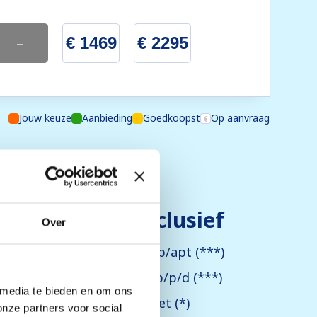
-
€ 1469
€ 2295
Jouw keuze
Aanbieding
Goedkoopst
Op aanvraag
Exclusief
Over
editcard): vanaf ca. €500 p/apt (***)
8 jaar): vanaf ca. €1,50 p/p/p/d (***)
 media te bieden en om ons
npersoonsbed: ca. €15 p/set (*)
onze partners voor social