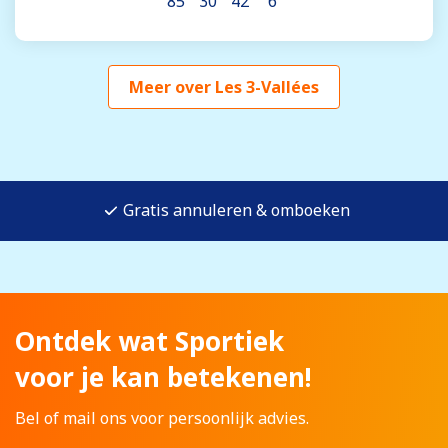
85
30
42
6
Meer over Les 3-Vallées
Gratis annuleren & omboeken
Ontdek wat Sportiek
voor je kan betekenen!
Bel of mail ons voor persoonlijk advies.