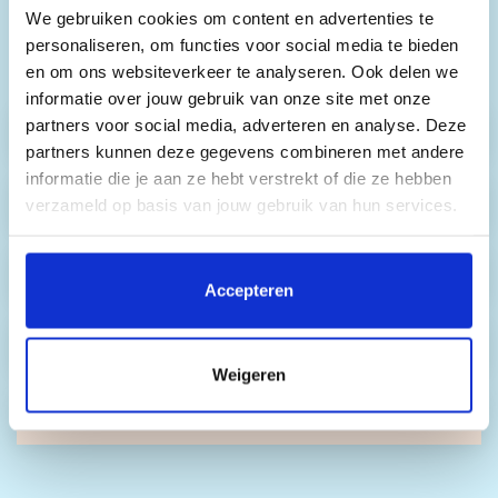
We gebruiken cookies om content en advertenties te
vanafprijzen. De exacte prijzen die voor jou
personaliseren, om functies voor social media te bieden
gelden, vind je in stap 1 van het online
en om ons websiteverkeer te analyseren. Ook delen we
boekingsformulier.
informatie over jouw gebruik van onze site met onze
partners voor social media, adverteren en analyse. Deze
Skipassen
partners kunnen deze gegevens combineren met andere
informatie die je aan ze hebt verstrekt of die ze hebben
Skihuur
verzameld op basis van jouw gebruik van hun services.
Door op 'Accepteren' te klikken, stem je in met het
Snowboardhuur
plaatsen van alle cookies. Klik op 'Details' voor een
Accepteren
volledige lijst van cookies, waar je kunt selecteren welke
cookies je wilt toestaan. Je kunt je voorkeuren op elk
Ski- & snowboardles
moment wijzigen of je toestemming intrekken.
Weigeren
Busvervoer