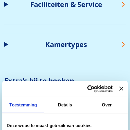
Faciliteiten & Service
Kamertypes
Extra's bij te boeken
Wanneer je bij ons een vakantie boekt, is de
skipas inbegrepen in de prijs. Je kunt deze
Toestemming
Details
Over
skipas uitbreiden en extra opties aan je
boeking toevoegen. Hieronder vind je alle
mogelijkheden. De prijzen kunnen variëren per
Deze website maakt gebruik van cookies
aankomstdatum, daarom tonen we hier alleen