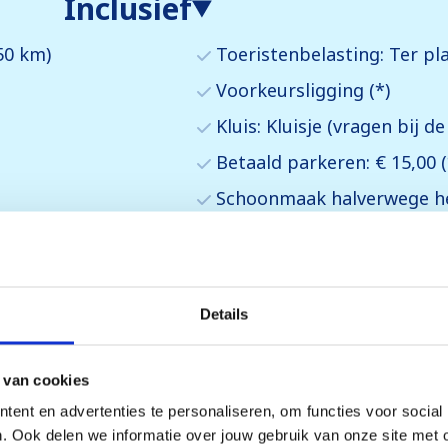
Inclusief
50 km)
Toeristenbelasting: Ter pla
Voorkeursligging (*)
Kluis: Kluisje (vragen bij de
Betaald parkeren: € 15,00 (
Schoonmaak halverwege het
Huisdieren toegestaan: € 75
Babykit: € 40 (*)
Early check-in (vroeger aan
Details
Late check-out (later vertre
 van cookies
(*) bestellen en betalen bij r
ent en advertenties te personaliseren, om functies voor social
(**) vooraf reserveren, (betal
. Ook delen we informatie over jouw gebruik van onze site met 
(***) verplichte kosten, betal