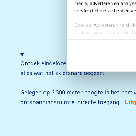
media, adverteren en analys
verstrekt of die ze hebben v
Door op 'Accepteren' te klikke
cookies, waar je kunt selecte
toestemming intrekken.
Ontdek eindeloze skipistes, een betoverend
alles wat het skiershart begeert.
Gelegen op 2.300 meter hoogte in het hart 
ontspanningsruimte, directe toegang...
Uitg