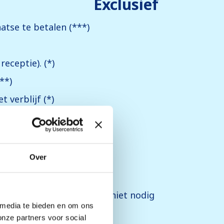
Exclusief
atse te betalen (***)
 receptie). (*)
**)
 verblijf (*)
, (**)
komen): € 50 (*)
Over
kken): € 50 (*)
eceptie, vooraf reserveren niet nodig
 media te bieden en om ons
en bij receptie)
onze partners voor social
en bij receptie