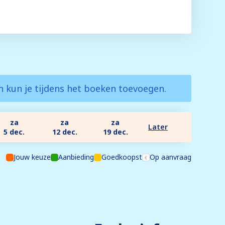
en kun je tijdens het boeken toevoegen.
za
za
za
Later
5 dec.
12 dec.
19 dec.
Jouw keuze
Aanbieding
Goedkoopst
Op aanvraag