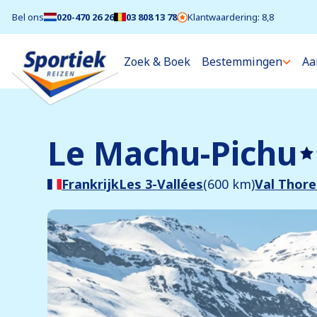
Bel ons
020-470 26 26
03 808 13 78
Klantwaardering: 8,8
Zoek & Boek
Bestemmingen
Aa
Le Machu-Pichu
Frankrijk
Les 3-Vallées
(600 km)
Val Thor