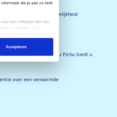
nformatie die je aan ze hebt
icatief en kunnen in werkelijkheid
voor een volledige lijst van
 moment wijzigen of je
Accepteren
 door. Residentie Le Machu Pichu biedt u
identie over een verwarmde