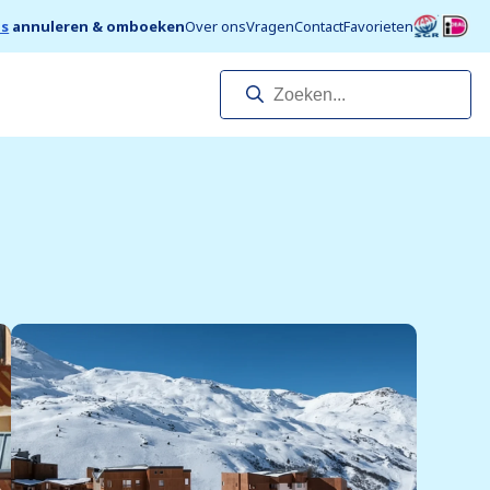
is
annuleren & omboeken
Over ons
Vragen
Contact
Favorieten