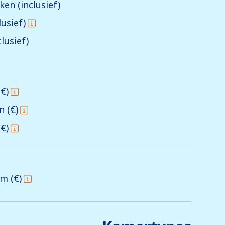
en (inclusief)
usief)
lusief)
€)
n (€)
€)
m (€)