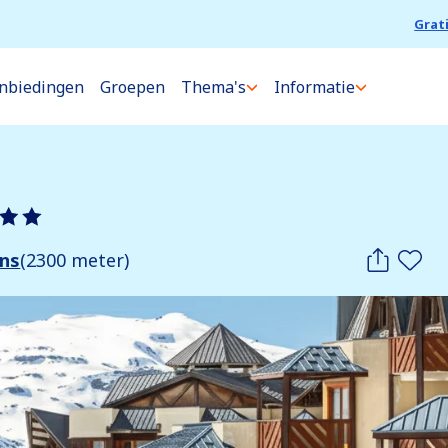
Grat
nbiedingen
Groepen
Thema's
Informatie
ens
(2300 meter)