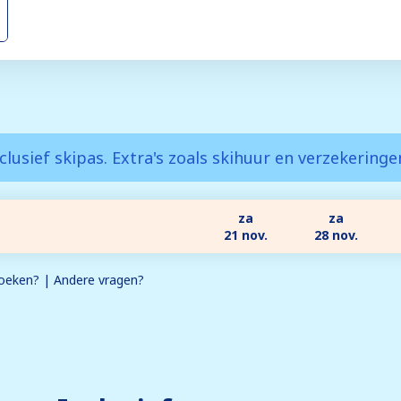
clusief skipas. Extra's zoals skihuur en verzekering
za
za
21 nov.
28 nov.
eken? | Andere vragen?