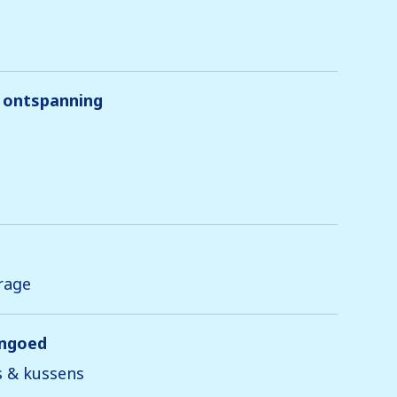
 ontspanning
rage
engoed
 & kussens