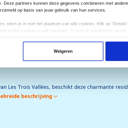
e. Deze partners kunnen deze gegevens combineren met andere i
erzameld op basis van jouw gebruik van hun services.
De vermelde bedragen zijn ind
afwijken.
n, stem je in met het plaatsen van alle cookies. Klik op 'Details' 
ren welke cookies je wilt toestaan. Je kunt je voorkeuren op elk
Weigeren
e bergomgeving en sneeuwgarantie het hele seizoen
van Les Trois Vallées, beschikt deze charmante res
ebreide beschrijving