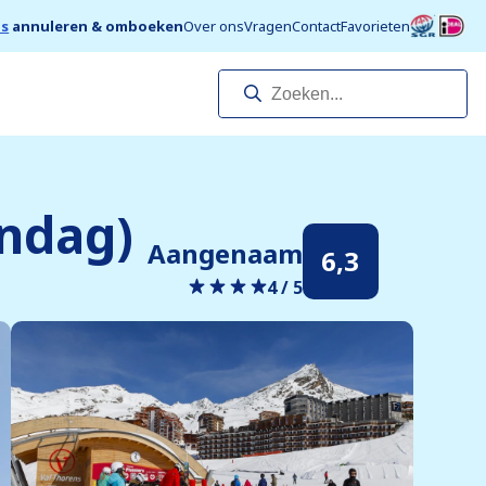
is
annuleren & omboeken
Over ons
Vragen
Contact
Favorieten
ondag)
Aangenaam
6,3
4 / 5