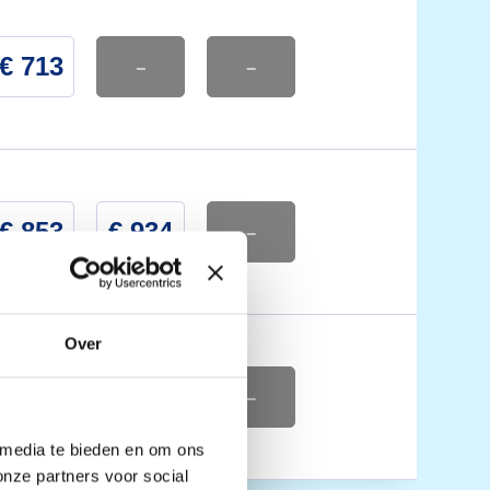
€ 713
-
-
€ 853
€ 934
-
Over
€ 1044
-
-
 media te bieden en om ons
onze partners voor social