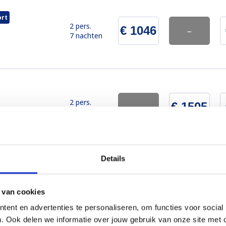
rt
2 pers.
€ 1046
-
7 nachten
2 pers.
-
€ 1505
7 nachten
Details
mfort
2 pers.
-
-
40 m2
7 nachten
 van cookies
ent en advertenties te personaliseren, om functies voor social
. Ook delen we informatie over jouw gebruik van onze site met 