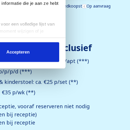
nformatie die je aan ze hebt
Jouw keuze
Aanbieding
Goedkoopst
Op aanvraag
voor een volledige lijst van
 moment wijzigen of je
Exclusief
Accepteren
editcard: vanaf ca. €300 p/apt (***)
p/p/p/d (***)
 kinderstoel: ca. €25 p/set (**)
. €35 p/wk (**)
eceptie, vooraf reserveren niet nodig
en bij receptie)
en bij receptie