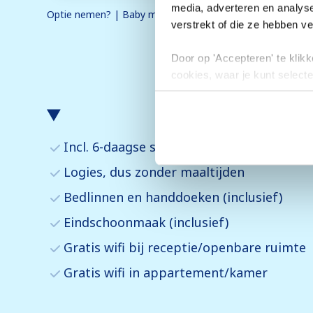
media, adverteren en analys
Optie nemen? | Baby mee? | Meerdere appartementen bo
verstrekt of die ze hebben v
Door op 'Accepteren' te klikke
cookies, waar je kunt selecte
toestemming intrekken.
Incl. 6-daagse skipas voor Val Thorens (1
Logies, dus zonder maaltijden
Bedlinnen en handdoeken (inclusief)
Eindschoonmaak (inclusief)
Gratis wifi bij receptie/openbare ruimte
Gratis wifi in appartement/kamer