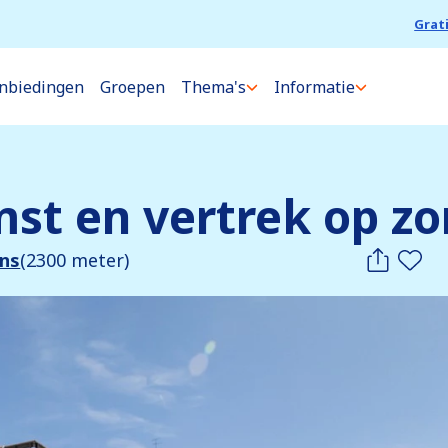
Grat
nbiedingen
Groepen
Thema's
Informatie
st en vertrek op z
ens
(2300 meter)