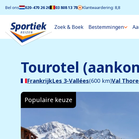
Bel ons
020-470 26 26
03 808 13 78
Klantwaardering: 8,8
Zoek & Boek
Bestemmingen
Aa
Tourotel (aankom
Frankrijk
Les 3-Vallées
(600 km)
Val Thor
Populaire keuze