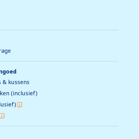
rage
engoed
 & kussens
en (inclusief)
usief)