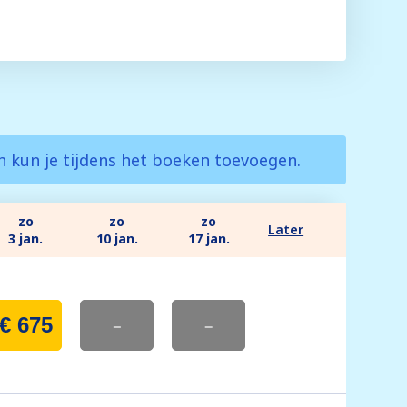
en kun je tijdens het boeken toevoegen.
zo
zo
zo
Later
3 jan.
10 jan.
17 jan.
€ 675
-
-