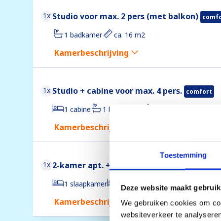
1x
Studio voor max. 2 pers (met balkon)
comfo
1 badkamer
ca. 16 m2
Kamerbeschrijving
1x
Studio + cabine voor max. 4 pers.
comfort
1 cabine
1 badkamer
ca. 25 m2
Kamerbeschrijving
Toestemming
1x
2-kamer apt. + cabine voor max. 6 pers.
co
1 slaapkamer
1 cabine
1 badkamer
ca. 
Deze website maakt gebruik
Kamerbeschrijving
We gebruiken cookies om cont
websiteverkeer te analyseren