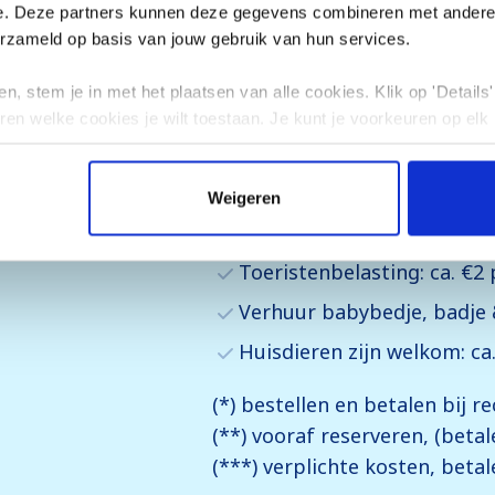
e. Deze partners kunnen deze gegevens combineren met andere i
eken? | Andere vragen?
erzameld op basis van jouw gebruik van hun services.
n, stem je in met het plaatsen van alle cookies. Klik op 'Details' 
ren welke cookies je wilt toestaan. Je kunt je voorkeuren op elk
Inclusief
Weigeren
50 km)
Borgsom uitsluitend per cr
Toeristenbelasting: ca. €2 
Verhuur babybedje, badje &
Huisdieren zijn welkom: ca
(*) bestellen en betalen bij r
(**) vooraf reserveren, (betal
(***) verplichte kosten, betal