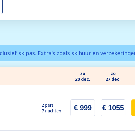
clusief skipas. Extra's zoals skihuur en verzekering
zo
zo
20 dec.
27 dec.
2 pers.
€ 999
€ 1055
7 nachten