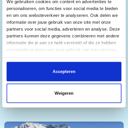
We gebruiken cookies om content en advertenties te
gelden, vind je in stap 1 van het online
personaliseren, om functies voor social media te bieden
boekingsformulier.
en om ons websiteverkeer te analyseren. Ook delen we
informatie over jouw gebruik van onze site met onze
Skipassen
partners voor social media, adverteren en analyse. Deze
partners kunnen deze gegevens combineren met andere
informatie die je aan ze hebt verstrekt of die ze hebben
Skihuur
verzameld op basis van jouw gebruik van hun services.
Door op 'Accepteren' te klikken, stem je in met het
Snowboardhuur
plaatsen van alle cookies. Klik op 'Details' voor een
Accepteren
volledige lijst van cookies, waar je kunt selecteren welke
Ski- & snowboardles
cookies je wilt toestaan. Je kunt je voorkeuren op elk
moment wijzigen of je toestemming intrekken.
Weigeren
Busvervoer