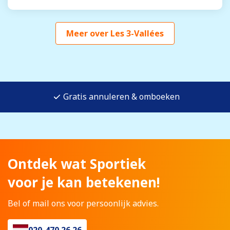
Meer over Les 3-Vallées
Gratis annuleren & omboeken
Ontdek wat Sportiek
voor je kan betekenen!
Bel of mail ons voor persoonlijk advies.
020-470 26 26