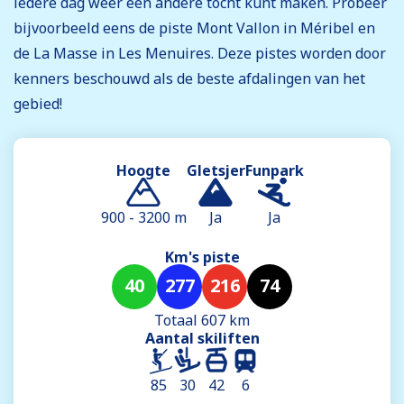
iedere dag weer een andere tocht kunt maken. Probeer
bijvoorbeeld eens de piste Mont Vallon in Méribel en
de La Masse in Les Menuires. Deze pistes worden door
kenners beschouwd als de beste afdalingen van het
gebied!
Hoogte
Gletsjer
Funpark
900 - 3200 m
Ja
Ja
Km's piste
40
277
216
74
Totaal 607 km
Aantal skiliften
85
30
42
6