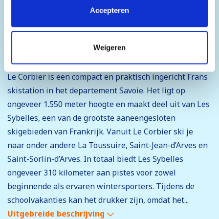
plaatsen van alle cookies. Klik op 'Details' voor een
Accepteren
volledige lijst van cookies, waar je kunt selecteren welke
cookies je wilt toestaan. Je kunt je voorkeuren op elk
moment wijzigen of je toestemming intrekken.
Weigeren
Het skidorp Le Corbier
Le Corbier is een compact en praktisch ingericht Frans
skistation in het departement Savoie. Het ligt op
ongeveer 1.550 meter hoogte en maakt deel uit van Les
Sybelles, een van de grootste aaneengesloten
skigebieden van Frankrijk. Vanuit Le Corbier ski je
naar onder andere La Toussuire, Saint-Jean-d’Arves en
Saint-Sorlin-d’Arves. In totaal biedt Les Sybelles
ongeveer 310 kilometer aan pistes voor zowel
beginnende als ervaren wintersporters. Tijdens de
schoolvakanties kan het drukker zijn, omdat het...
Uitgebreide beschrijving