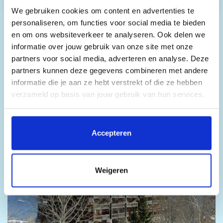
We gebruiken cookies om content en advertenties te
personaliseren, om functies voor social media te bieden
en om ons websiteverkeer te analyseren. Ook delen we
informatie over jouw gebruik van onze site met onze
partners voor social media, adverteren en analyse. Deze
partners kunnen deze gegevens combineren met andere
informatie die je aan ze hebt verstrekt of die ze hebben
verzameld op basis van jouw gebruik van hun services.
Door op 'Accepteren' te klikken, stem je in met het
plaatsen van alle cookies. Klik op 'Details' voor een
Accepteren
volledige lijst van cookies, waar je kunt selecteren welke
cookies je wilt toestaan. Je kunt je voorkeuren op elk
moment wijzigen of je toestemming intrekken.
Weigeren