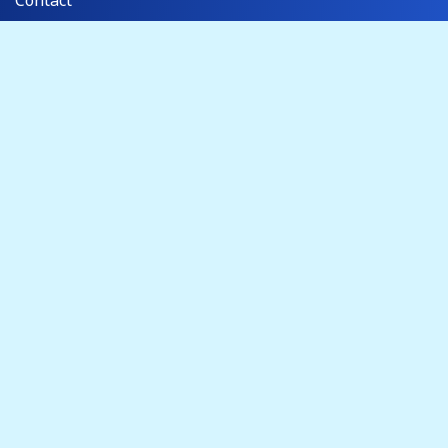
Verzekeringen
Kwaliteitsbeleid & SGR
Over Sportiek
Dit is Sportiek
Vacatures
Algemene Voorwaarden
Privacy
Cookiebeleid
Fotocredits
Veilig boeken & betalen