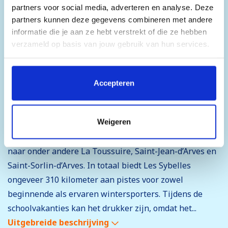
partners voor social media, adverteren en analyse. Deze
partners kunnen deze gegevens combineren met andere
informatie die je aan ze hebt verstrekt of die ze hebben
verzameld op basis van jouw gebruik van hun services.
Het skidorp Le Corbier
Door op 'Accepteren' te klikken, stem je in met het
Le Corbier is een compact en praktisch ingericht Frans
plaatsen van alle cookies. Klik op 'Details' voor een
Accepteren
volledige lijst van cookies, waar je kunt selecteren welke
skistation in het departement Savoie. Het ligt op
cookies je wilt toestaan. Je kunt je voorkeuren op elk
ongeveer 1.550 meter hoogte en maakt deel uit van Les
moment wijzigen of je toestemming intrekken.
Weigeren
Sybelles, een van de grootste aaneengesloten
skigebieden van Frankrijk. Vanuit Le Corbier ski je
naar onder andere La Toussuire, Saint-Jean-d’Arves en
Saint-Sorlin-d’Arves. In totaal biedt Les Sybelles
ongeveer 310 kilometer aan pistes voor zowel
beginnende als ervaren wintersporters. Tijdens de
schoolvakanties kan het drukker zijn, omdat het...
Uitgebreide beschrijving