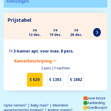
toevoegen.
Prijstabel
za
za
za
12 dec.
19 dec.
26 dec.
1x
3-kamer apt. voor max. 8 pers.
Kamerbeschrijving
2 pers.
|
7 nachten
€ 629
€ 1393
€ 1882
Jouw keuze
Aanbieding
Optie nemen? | Baby mee? | Meerdere
Goedkoopst
appartementen boeken? | Andere vragen?