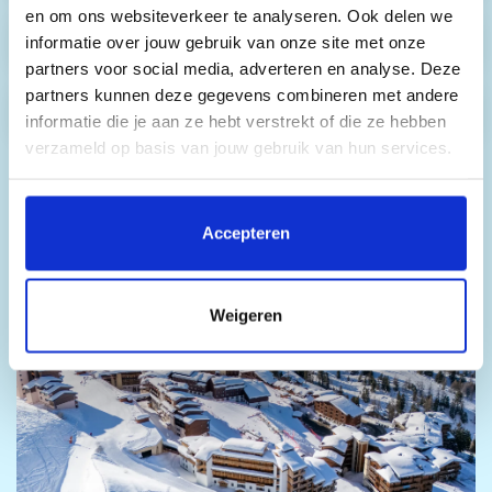
en om ons websiteverkeer te analyseren. Ook delen we
Maaltijden
informatie over jouw gebruik van onze site met onze
partners voor social media, adverteren en analyse. Deze
partners kunnen deze gegevens combineren met andere
Busvervoer
informatie die je aan ze hebt verstrekt of die ze hebben
verzameld op basis van jouw gebruik van hun services.
Door op 'Accepteren' te klikken, stem je in met het
plaatsen van alle cookies. Klik op 'Details' voor een
Accepteren
volledige lijst van cookies, waar je kunt selecteren welke
cookies je wilt toestaan. Je kunt je voorkeuren op elk
moment wijzigen of je toestemming intrekken.
Weigeren