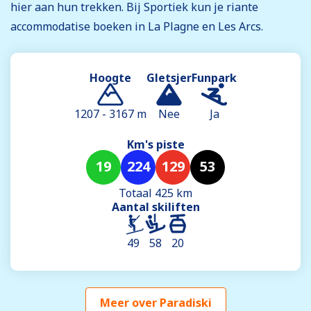
hier aan hun trekken. Bij Sportiek kun je riante
accommodatise boeken in La Plagne en Les Arcs.
Hoogte
Gletsjer
Funpark
1207 - 3167 m
Nee
Ja
Km's piste
19
224
129
53
Totaal 425 km
Aantal skiliften
49
58
20
Meer over Paradiski