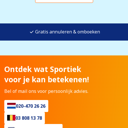
Gratis annuleren & omboeken
Ontdek wat Sportiek
voor je kan betekenen!
Bel of mail ons voor persoonlijk advies.
020-470 26 26
03 808 13 78