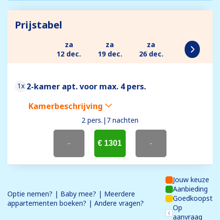
Prijstabel
za
za
za
12 dec.
19 dec.
26 dec.
1x
2-kamer apt. voor max. 4 pers.
Kamerbeschrijving
2 pers.
|
7 nachten
-
€ 1301
-
Jouw keuze
Aanbieding
Optie nemen? | Baby mee? | Meerdere
Goedkoopst
appartementen boeken? | Andere vragen?
Op
aanvraag