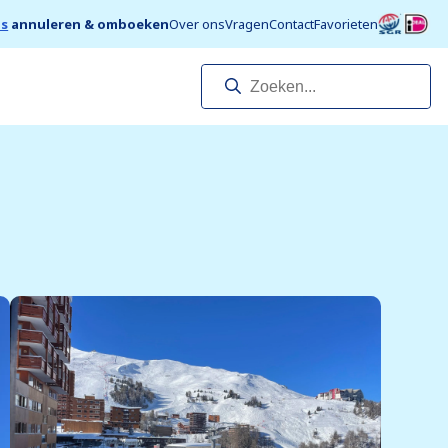
is
annuleren & omboeken
Over ons
Vragen
Contact
Favorieten