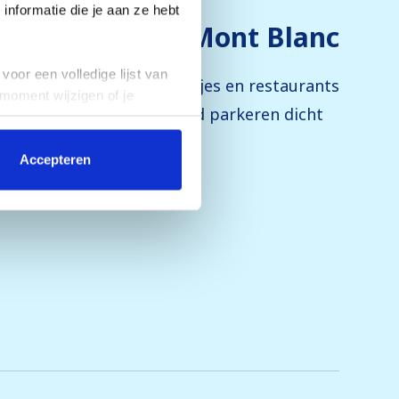
nformatie die je aan ze hebt
Mont Blanc
voor een volledige lijst van
et dorp. Je vindt er winkeltjes en restaurants
 moment wijzigen of je
 de buurt, en er is betaald parkeren dicht
Accepteren