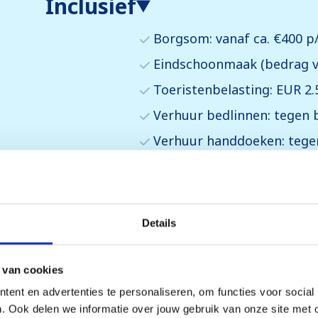
Inclusief
Borgsom: vanaf ca. €400 p/
Eindschoonmaak (bedrag v
Toeristenbelasting: EUR 2.
Verhuur bedlinnen: tegen b
Verhuur handdoeken: tegen
(*) bestellen en betalen bij r
(**) vooraf reserveren, (betal
(***) verplichte kosten, betal
Details
De vermelde bedragen zijn ind
 van cookies
afwijken.
ent en advertenties te personaliseren, om functies voor social
. Ook delen we informatie over jouw gebruik van onze site met 