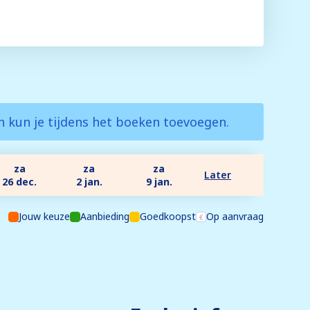
en kun je tijdens het boeken toevoegen.
za
za
za
Later
26 dec.
2 jan.
9 jan.
Jouw keuze
Aanbieding
Goedkoopst
Op aanvraag