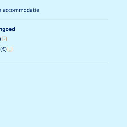
de accommodatie
engoed
)
(€)