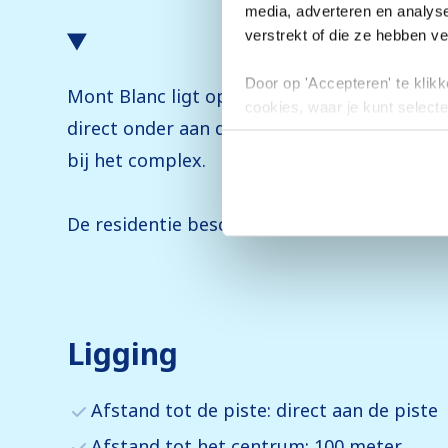
media, adverteren en analys
verstrekt of die ze hebben v
Door op 'Accepteren' te klikke
Mont Blanc ligt op een fantastische locatie i
cookies, waar je kunt selecte
direct onder aan de residentie, perfect voo
toestemming intrekken.
bij het complex.
De residentie beschikt...
Uitgebreide beschr
Ligging
Afstand tot de piste: direct aan de piste
Afstand tot het centrum: 100 meter