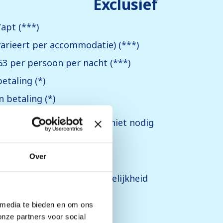
Exclusief
apt (***)
arieert per accommodatie) (***)
53 per persoon per nacht (***)
etaling (*)
 betaling (*)
eceptie, vooraf reserveren niet nodig
en bij receptie)
en bij receptie
Over
icatief en kunnen in werkelijkheid
 media te bieden en om ons
onze partners voor social