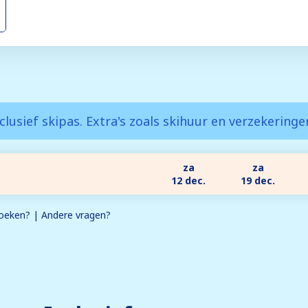
clusief skipas. Extra's zoals skihuur en verzekering
za
za
12 dec.
19 dec.
eken? | Andere vragen?