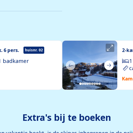
 6 pers.
2-ka
huisnr. 02
1 badkamer
1
c
Kame
Extra's bij te boeken