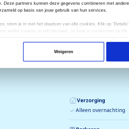
e. Deze partners kunnen deze gegevens combineren met andere i
erzameld op basis van jouw gebruik van hun services.
n, stem je in met het plaatsen van alle cookies. Klik op 'Details' 
n het hart van het skigebied, vlak bij de pistes en h
ren welke cookies je wilt toestaan. Je kunt je voorkeuren op elk
r een snelle hap of boodschappen. De skibus stopt in
Weigeren
ijving
Verzorging
Alleen overnachting