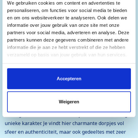
We gebruiken cookies om content en advertenties te
personaliseren, om functies voor social media te bieden
en om ons websiteverkeer te analyseren. Ook delen we
informatie over jouw gebruik van onze site met onze
partners voor social media, adverteren en analyse. Deze
partners kunnen deze gegevens combineren met andere
Het skidorp La Plagne
informatie die je aan ze hebt verstrekt of die ze hebben
Met hoogtes tot 3250 meter, bosrijke afdalingen,
verzameld op basis van jouw gebruik van hun services.
gletsjers, spectaculaire off-pistes routes en een
Door op 'Accepteren' te klikken, stem je in met het
modern liftnetwerk, biedt het dorp La Plagne een
plaatsen van alle cookies. Klik op 'Details' voor een
Accepteren
onvergetelijke wintersportervaring. Het staat bekend
volledige lijst van cookies, waar je kunt selecteren welke
als een sneeuwzeker en veelzijdige bestemming dat
cookies je wilt toestaan. Je kunt je voorkeuren op elk
voor iedereen wat te bieden heeft!
moment wijzigen of je toestemming intrekken.
Weigeren
La Plagne bestaat uit diverse wijken, elk met hun eigen
unieke karakter. Je vindt hier charmante dorpjes vol
sfeer en authenticiteit, maar ook gedeeltes met zeer