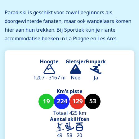
Paradiski is geschikt voor zowel beginners als
doorgewinterde fanaten, maar ook wandelaars komen
hier aan hun trekken. Bij Sportiek kun je riante
accommodatise boeken in La Plagne en Les Arcs.
Hoogte
Gletsjer
Funpark
1207 - 3167 m
Nee
Ja
Km's piste
19
224
129
53
Totaal 425 km
Aantal skiliften
49
58
20