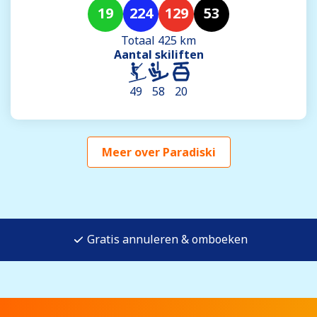
19
224
129
53
Totaal 425 km
Aantal skiliften
49
58
20
Meer over Paradiski
Gratis annuleren & omboeken