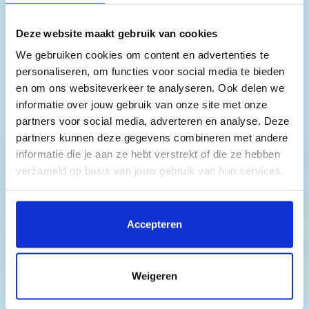
skipas inbegrepen in de prijs. Je kunt deze
skipas uitbreiden en extra opties aan je
Deze website maakt gebruik van cookies
boeking toevoegen. Hieronder vind je alle
mogelijkheden. De prijzen kunnen variëren per
We gebruiken cookies om content en advertenties te
aankomstdatum, daarom tonen we hier alleen
personaliseren, om functies voor social media te bieden
vanafprijzen. De exacte prijzen die voor jou
en om ons websiteverkeer te analyseren. Ook delen we
gelden, vind je in stap 1 van het online
informatie over jouw gebruik van onze site met onze
boekingsformulier.
partners voor social media, adverteren en analyse. Deze
partners kunnen deze gegevens combineren met andere
informatie die je aan ze hebt verstrekt of die ze hebben
Skipassen
verzameld op basis van jouw gebruik van hun services.
Skihuur
Door op 'Accepteren' te klikken, stem je in met het
plaatsen van alle cookies. Klik op 'Details' voor een
Accepteren
volledige lijst van cookies, waar je kunt selecteren welke
Snowboardhuur
cookies je wilt toestaan. Je kunt je voorkeuren op elk
moment wijzigen of je toestemming intrekken.
Weigeren