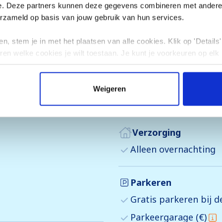
e. Deze partners kunnen deze gegevens combineren met andere i
erzameld op basis van jouw gebruik van hun services.
eel karakter, op een typisch Savoyaardse manier gebo
n, stem je in met het plaatsen van alle cookies. Klik op 'Details' 
ren welke cookies je wilt toestaan. Je kunt je voorkeuren op elk
es. Je bent binnen enkele minuten op de ski's, terwij
 kom je gemakkelijk...
Uitgebreide beschrijving
Weigeren
Verzorging
Alleen overnachting
Parkeren
Gratis parkeren bij 
Parkeergarage (€)