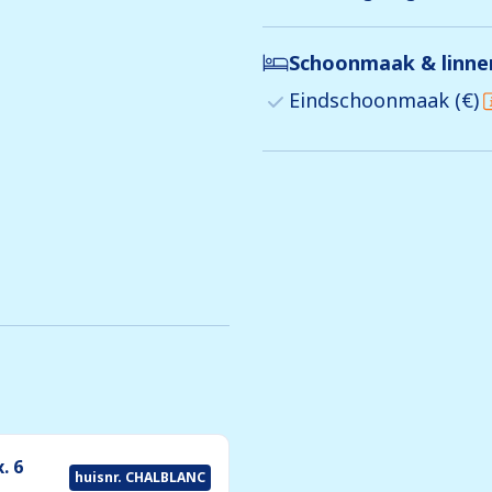
Schoonmaak & linn
Eindschoonmaak (€)
. 6
huisnr. CHALBLANC