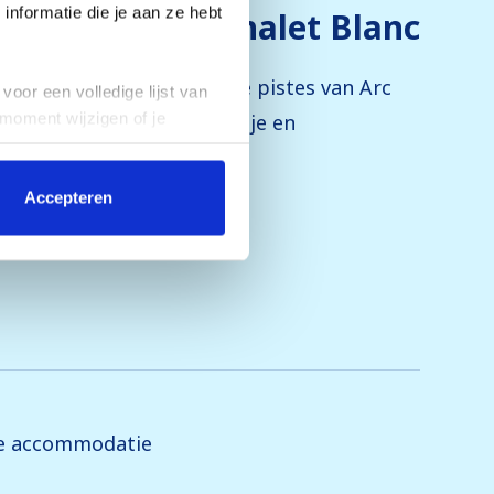
nformatie die je aan ze hebt
Chalet Blanc
uwd. Het ligt direct bij de pistes van Arc
voor een volledige lijst van
 moment wijzigen of je
l het dorp met zijn bakkertje en
Accepteren
de accommodatie