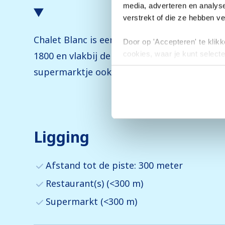
media, adverteren en analys
verstrekt of die ze hebben v
Chalet Blanc is een individueel chalet met v
Door op 'Accepteren' te klikke
cookies, waar je kunt selecte
1800 en vlakbij de winkeltjes en restaurantj
toestemming intrekken.
supermarktje ook dichtbij is. Met de skibus
Ligging
Afstand tot de piste: 300 meter
Restaurant(s) (<300 m)
Supermarkt (<300 m)