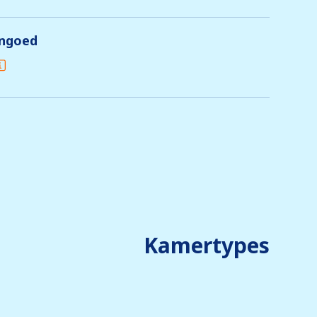
engoed
Kamertypes