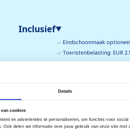
Inclusief
Eindschoonmaak optioneel 
Toeristenbelasting: EUR 2.
(*) bestellen en betalen bij r
(**) vooraf reserveren, (betal
(***) verplichte kosten, betal
Details
De vermelde bedragen zijn ind
afwijken.
 van cookies
ent en advertenties te personaliseren, om functies voor social
. Ook delen we informatie over jouw gebruik van onze site met 