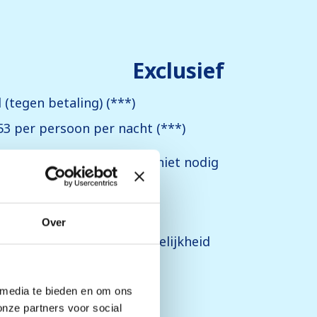
Exclusief
(tegen betaling) (***)
53 per persoon per nacht (***)
eceptie, vooraf reserveren niet nodig
en bij receptie)
en bij receptie
Over
icatief en kunnen in werkelijkheid
 media te bieden en om ons
onze partners voor social