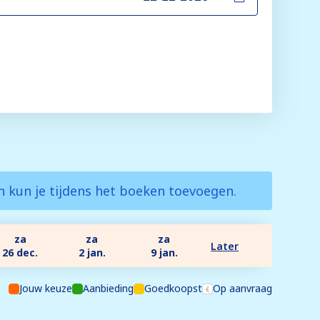
en kun je tijdens het boeken toevoegen.
za
za
za
Later
26 dec.
2 jan.
9 jan.
Jouw keuze
Aanbieding
Goedkoopst
Op aanvraag