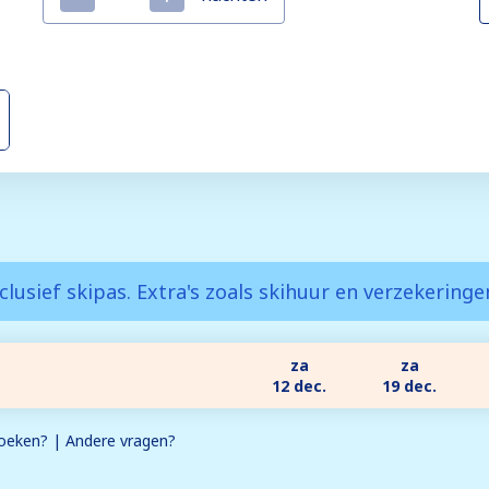
clusief skipas. Extra's zoals skihuur en verzekering
za
za
12 dec.
19 dec.
eken? | Andere vragen?