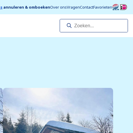
is
annuleren & omboeken
Over ons
Vragen
Contact
Favorieten