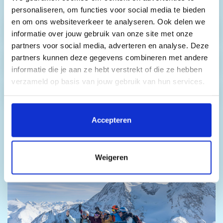
boekingsformulier.
personaliseren, om functies voor social media te bieden
en om ons websiteverkeer te analyseren. Ook delen we
Skipassen
informatie over jouw gebruik van onze site met onze
partners voor social media, adverteren en analyse. Deze
partners kunnen deze gegevens combineren met andere
Skihuur
informatie die je aan ze hebt verstrekt of die ze hebben
verzameld op basis van jouw gebruik van hun services.
Snowboardhuur
Door op 'Accepteren' te klikken, stem je in met het
plaatsen van alle cookies. Klik op 'Details' voor een
Accepteren
volledige lijst van cookies, waar je kunt selecteren welke
cookies je wilt toestaan. Je kunt je voorkeuren op elk
moment wijzigen of je toestemming intrekken.
Weigeren