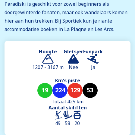
Paradiski is geschikt voor zowel beginners als
doorgewinterde fanaten, maar ook wandelaars komen
hier aan hun trekken. Bij Sportiek kun je riante
accommodatise boeken in La Plagne en Les Arcs.
Hoogte
Gletsjer
Funpark
1207 - 3167 m
Nee
Ja
Km's piste
19
224
129
53
Totaal 425 km
Aantal skiliften
49
58
20