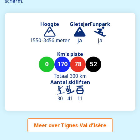
scherm.
Hoogte
Gletsjer
Funpark
1550-3456 meter
ja
ja
Km's piste
0
170
78
52
Totaal 300 km
Aantal skiliften
30
41
11
Meer over Tignes-Val d'Isère