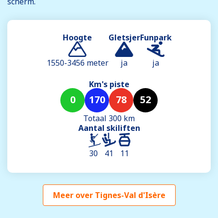
scherm.
Hoogte
Gletsjer
Funpark
1550-3456 meter
ja
ja
Km's piste
0
170
78
52
Totaal 300 km
Aantal skiliften
30
41
11
Meer over Tignes-Val d'Isère