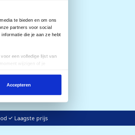
 media te bieden en om ons
onze partners voor social
s. Je kunt deze skipas
nformatie die je aan ze hebt
lle mogelijkheden. De
en vanafprijzen. De
oekingsformulier.
voor een volledige lijst van
 moment wijzigen of je
Accepteren
bod
Laagste prijs