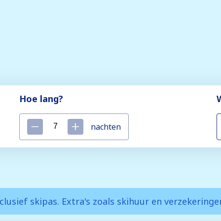
Hoe lang?
nachten
clusief skipas. Extra's zoals skihuur en verzekering