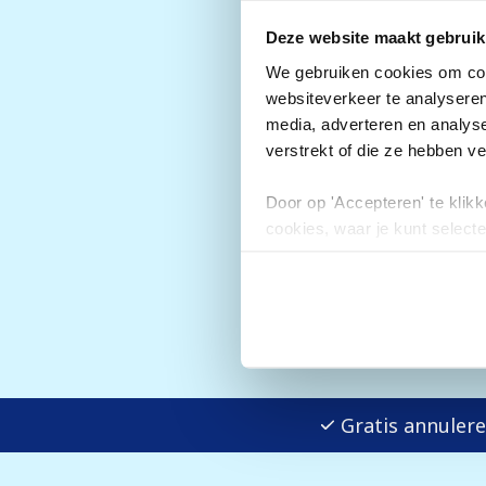
Deze website maakt gebruik
We gebruiken cookies om cont
websiteverkeer te analyseren
Wanneer je bij ons ee
media, adverteren en analys
uitbreiden en extra 
verstrekt of die ze hebben v
prijzen kunnen var
exacte prijzen d
Door op 'Accepteren' te klikke
cookies, waar je kunt selecte
Skipassen
toestemming intrekken.
Gratis annule