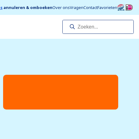
is
annuleren & omboeken
Over ons
Vragen
Contact
Favorieten