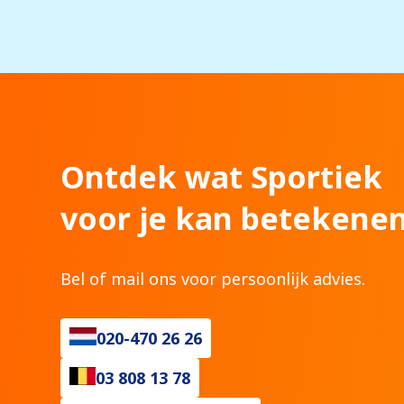
Ontdek wat Sportiek
voor je kan betekenen
Bel of mail ons voor persoonlijk advies.
020-470 26 26
03 808 13 78