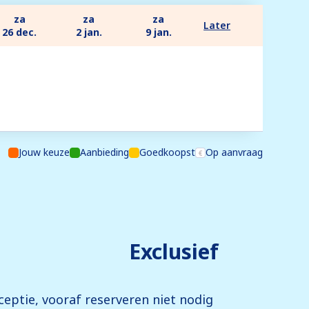
za
za
za
Later
26 dec.
2 jan.
9 jan.
Jouw keuze
Aanbieding
Goedkoopst
Op aanvraag
Exclusief
eceptie, vooraf reserveren niet nodig