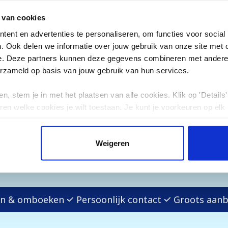
 van cookies
Extra's bij te boeken
ent en advertenties te personaliseren, om functies voor social
. Ook delen we informatie over jouw gebruik van onze site met 
n vakantie boekt, is de skipas inbegrepen in de prij
e. Deze partners kunnen deze gegevens combineren met andere i
opties aan je boeking toevoegen. Hieronder vind je a
erzameld op basis van jouw gebruik van hun services.
iëren per aankomstdatum, daarom tonen we hier alle
ie voor jou gelden, vind je in stap 1 van het online b
n, stem je in met het plaatsen van alle cookies. Klik op 'Details' 
ren welke cookies je wilt toestaan. Je kunt je voorkeuren op elk
Weigeren
ren & omboeken
Persoonlijk contact
Groots aan