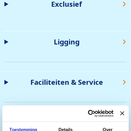
Exclusief
Ligging
Faciliteiten & Service
Extra's bij te boeken
Toestemming
Details
Over