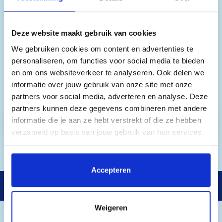
Wanneer je bij ons een vakantie boekt, is de
skipas inbegrepen in de prijs. Je kunt deze
skipas uitbreiden en extra opties aan je
Deze website maakt gebruik van cookies
boeking toevoegen. Hieronder vind je alle
We gebruiken cookies om content en advertenties te
mogelijkheden. De prijzen kunnen variëren per
personaliseren, om functies voor social media te bieden
aankomstdatum, daarom tonen we hier alleen
en om ons websiteverkeer te analyseren. Ook delen we
vanafprijzen. De exacte prijzen die voor jou
informatie over jouw gebruik van onze site met onze
gelden, vind je in stap 1 van het online
partners voor social media, adverteren en analyse. Deze
boekingsformulier.
partners kunnen deze gegevens combineren met andere
informatie die je aan ze hebt verstrekt of die ze hebben
Skipassen
verzameld op basis van jouw gebruik van hun services.
Door op 'Accepteren' te klikken, stem je in met het
plaatsen van alle cookies. Klik op 'Details' voor een
Accepteren
volledige lijst van cookies, waar je kunt selecteren welke
Gratis annuleren & omboeken
cookies je wilt toestaan. Je kunt je voorkeuren op elk
moment wijzigen of je toestemming intrekken.
Weigeren