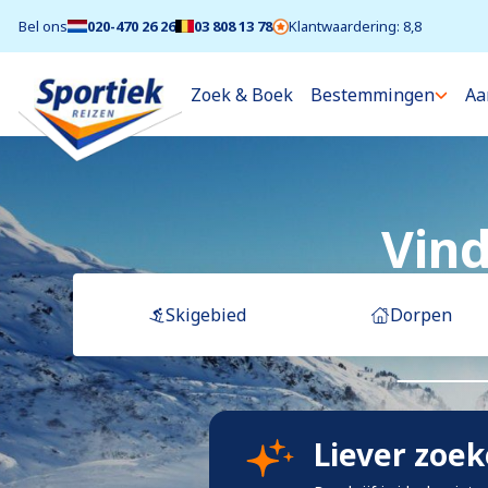
Bel ons
020-470 26 26
03 808 13 78
Klantwaardering: 8,8
Zoek & Boek
Bestemmingen
Aa
Vind
Skigebied
Dorpen
Liever zoe