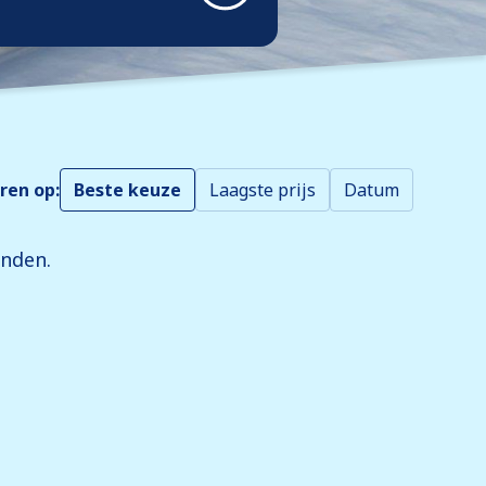
ren op:
Beste keuze
Laagste prijs
Datum
onden.