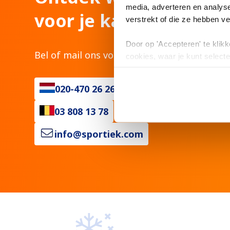
media, adverteren en analys
voor je kan betekenen
verstrekt of die ze hebben v
Door op 'Accepteren' te klikke
Bel of mail ons voor persoonlijk advies.
cookies, waar je kunt selecte
toestemming intrekken.
020-470 26 26
03 808 13 78
info@sportiek.com