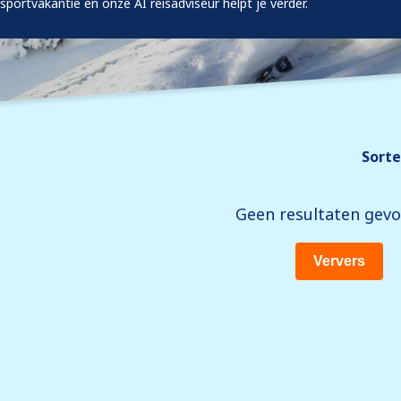
rsportvakantie en onze AI reisadviseur helpt je verder.
Sorte
Geen resultaten gev
Ververs