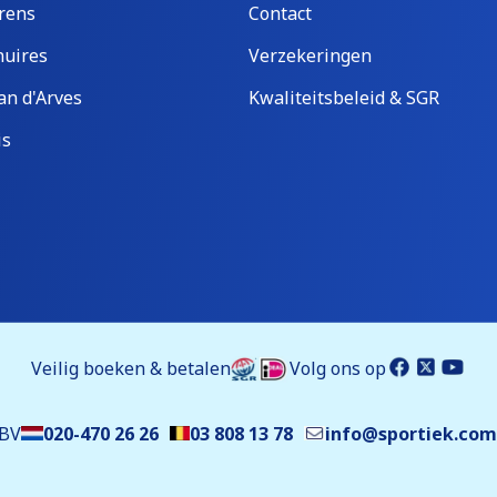
rens
Contact
uires
Verzekeringen
an d'Arves
Kwaliteitsbeleid & SGR
is
Veilig boeken & betalen
Volg ons op
 BV
020-470 26 26
03 808 13 78
info@sportiek.com