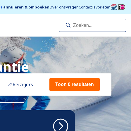
is
annuleren & omboeken
Over ons
Vragen
Contact
Favorieten
antie
Reizigers
Toon 0 resultaten