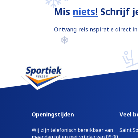
Mis
niets
!
Schrijf 
Ontvang reisinspiratie direct i
Openingstijden
Veel b
Wij zijn telefonisch bereikbaar van
Saint So
maandag tot en met vrijdag van 09:00