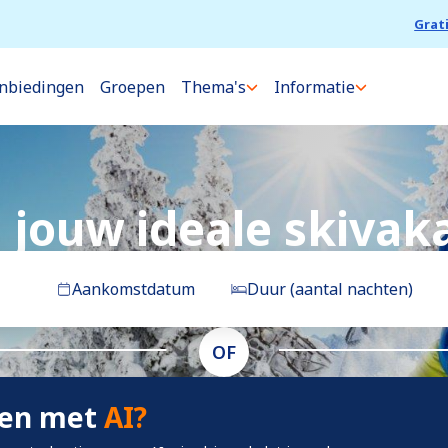
Grat
nbiedingen
Groepen
Thema's
Informatie
 jouw ideale skivak
Aankomstdatum
Duur (aantal nachten)
OF
ken met
AI?