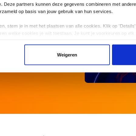
e. Deze partners kunnen deze gegevens combineren met andere i
!
erzameld op basis van jouw gebruik van hun services.
n, stem je in met het plaatsen van alle cookies. Klik op 'Details' 
ren welke cookies je wilt toestaan. Je kunt je voorkeuren op elk
Weigeren