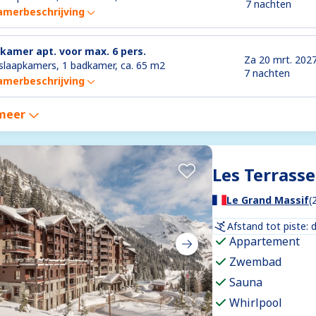
7 nachten
amerbeschrijving
-kamer apt. voor max. 6 pers.
Za 20 mrt. 202
slaapkamers, 1 badkamer, ca. 65 m2
7 nachten
amerbeschrijving
meer
Les Terrasse
Le Grand Massif
(
Afstand tot piste: 
Appartement
Zwembad
Sauna
Whirlpool