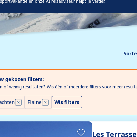
rsportvakantie en onze AI reisadviseur helpt je verder.
Sorte
w gekozen filters:
n of weinig resultaten? Wis één of meerdere filters voor meer result
achten
Flaine
Wis filters
Les Terrass