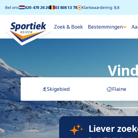
Bel ons
020-470 26 26
03 808 13 78
Klantwaardering: 8,8
Zoek & Boek
Bestemmingen
Aa
Vind
Skigebied
Flaine
Liever zoe