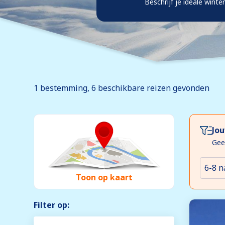
Beschrijf je ideale winte
1 bestemming, 6
beschikbare
reizen gevonden
Jou
Gee
6-8 n
Toon op kaart
Filter op: