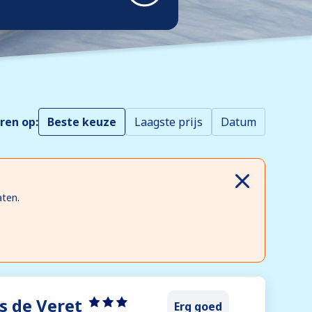
ren op:
Beste keuze
Laagste prijs
Datum
aten.
es de Veret
Erg goed