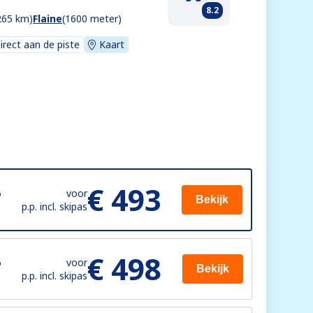
8.2
265 km)
Flaine
(1600 meter)
direct aan de piste
Kaart
€ 493
6
voor
Bekijk
p.p. incl. skipas
€ 498
6
voor
Bekijk
p.p. incl. skipas