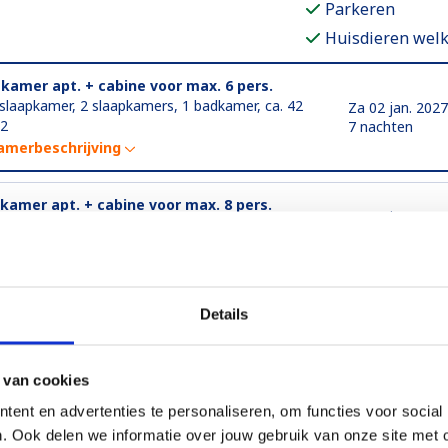
Parkeren
Huisdieren wel
-kamer apt. + cabine voor max. 6 pers.
 slaapkamer, 2 slaapkamers, 1 badkamer, ca. 42
Za 02 jan. 2027
2
7 nachten
amerbeschrijving
-kamer apt. + cabine voor max. 8 pers.
Za 02 jan. 2027
slaapkamers, 1 badkamer, ca. 63 m2
7 nachten
amerbeschrijving
-kamer apt. + cabine voor max. 6 pers.
Details
slaapkamer, 2 slaapkamers, 1 badkamer, ca. 42
Za 20 mrt. 202
2
7 nachten
amerbeschrijving
 van cookies
meer
ent en advertenties te personaliseren, om functies voor social
. Ook delen we informatie over jouw gebruik van onze site met 