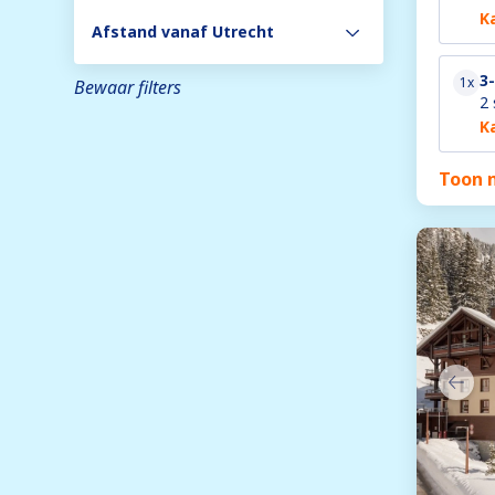
K
Afstand vanaf Utrecht
3
1x
Bewaar filters
2 
K
Toon 