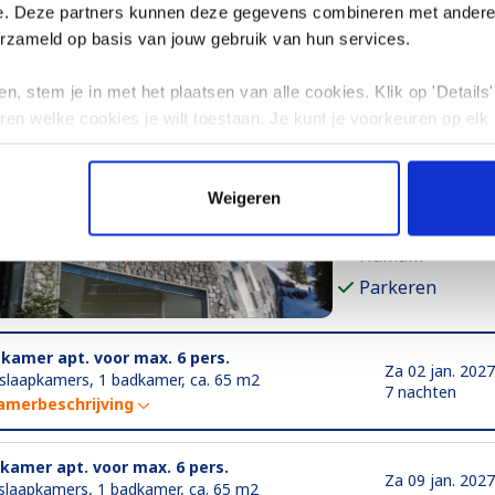
e. Deze partners kunnen deze gegevens combineren met andere i
erzameld op basis van jouw gebruik van hun services.
Le Centaur
n, stem je in met het plaatsen van alle cookies. Klik op 'Details' 
Le Grand Massif
(
ren welke cookies je wilt toestaan. Je kunt je voorkeuren op elk
Afstand tot piste: 
Appartement
Zwembad
Weigeren
Whirlpool
Hamam
Parkeren
-kamer apt. voor max. 6 pers.
Za 02 jan. 2027
 slaapkamers, 1 badkamer, ca. 65 m2
7 nachten
amerbeschrijving
-kamer apt. voor max. 6 pers.
Za 09 jan. 2027
slaapkamers, 1 badkamer, ca. 65 m2