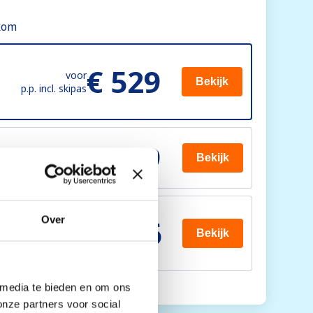
kom
€ 529
voor
Bekijk
p.p. incl. skipas
€ 539
voor
Bekijk
p.p. incl. skipas
€ 546
Over
7
voor
Bekijk
p.p. incl. skipas
 media te bieden en om ons
onze partners voor social