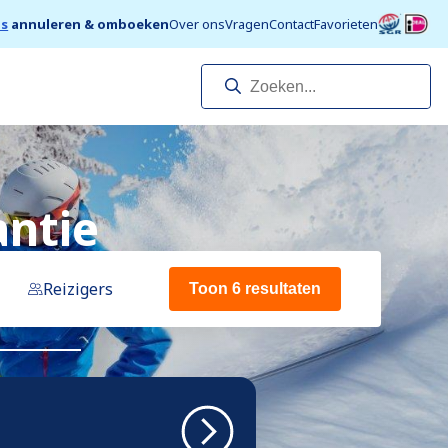
is
annuleren & omboeken
Over ons
Vragen
Contact
Favorieten
antie
Reizigers
Toon 6 resultaten