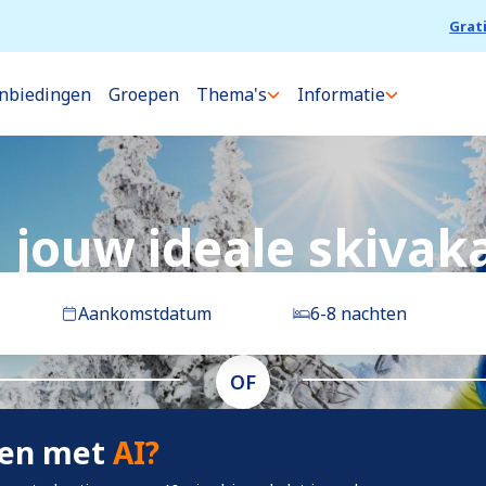
Grat
nbiedingen
Groepen
Thema's
Informatie
 jouw ideale skivak
Aankomstdatum
6-8 nachten
OF
ken met
AI?