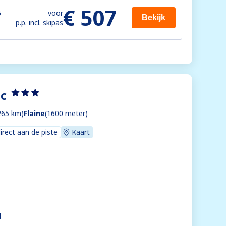
€ 507
6
voor
Bekijk
p.p. incl. skipas
ic
265 km)
Flaine
(1600 meter)
direct aan de piste
Kaart
d