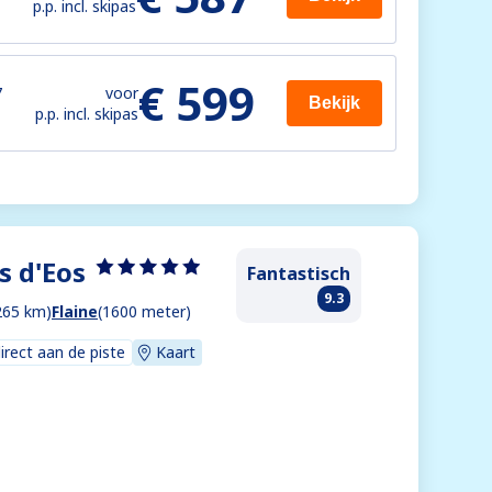
p.p. incl. skipas
€ 599
7
voor
Bekijk
p.p. incl. skipas
s d'Eos
Fantastisch
9.3
265 km)
Flaine
(1600 meter)
direct aan de piste
Kaart