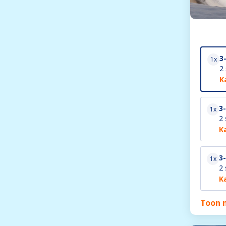
3
1x
2
K
3
1x
2 
K
3
1x
2 
K
Toon 