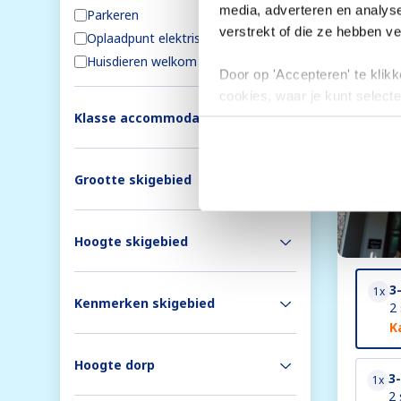
media, adverteren en analys
Parkeren
6
verstrekt of die ze hebben v
Oplaadpunt elektrische auto's
2
Huisdieren welkom
3
Door op 'Accepteren' te klikke
cookies, waar je kunt selecte
Klasse accommodatie
toestemming intrekken.
Grootte skigebied
Hoogte skigebied
3
1x
Kenmerken skigebied
2
K
Hoogte dorp
3
1x
2 