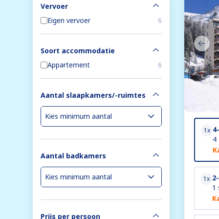
Vervoer
Eigen vervoer
6
Soort accommodatie
Appartement
6
Aantal slaapkamers/-ruimtes
4
1x
4
K
Aantal badkamers
2
1x
1 
K
Prijs per persoon