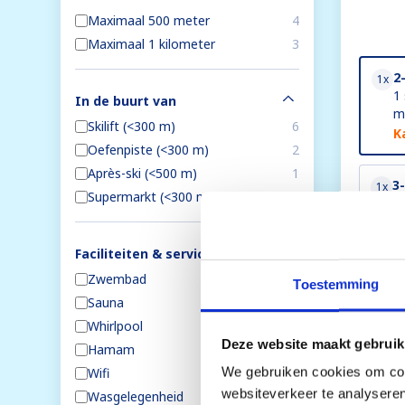
Maximaal 500 meter
4
Maximaal 1 kilometer
3
2
1x
1
In de buurt van
m
Skilift (<300 m)
6
K
Oefenpiste (<300 m)
2
Après-ski (<500 m)
1
3
1x
Supermarkt (<300 m)
3
3 
K
Faciliteiten & service
2
1x
Zwembad
5
Toestemming
1 
Sauna
4
m
Whirlpool
5
K
Deze website maakt gebruik
Hamam
3
Toon 
We gebruiken cookies om cont
Wifi
3
websiteverkeer te analyseren
Wasgelegenheid
2