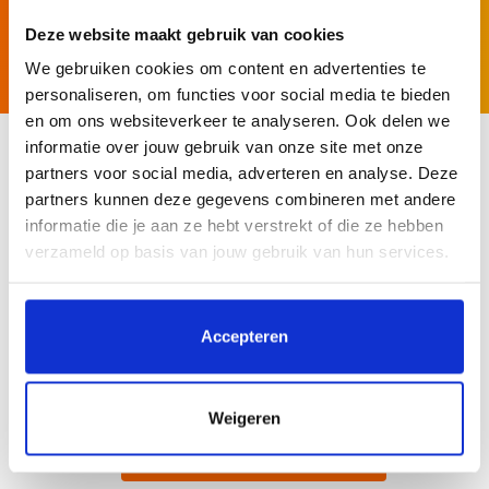
Deze website maakt gebruik van cookies
We gebruiken cookies om content en advertenties te
personaliseren, om functies voor social media te bieden
en om ons websiteverkeer te analyseren. Ook delen we
informatie over jouw gebruik van onze site met onze
partners voor social media, adverteren en analyse. Deze
partners kunnen deze gegevens combineren met andere
Mis
niets
!
Schrijf je in voor onze
informatie die je aan ze hebt verstrekt of die ze hebben
verzameld op basis van jouw gebruik van hun services.
nieuwsbrief
Door op 'Accepteren' te klikken, stem je in met het
Ontvang reisinspiratie direct in jouw mailbox.
plaatsen van alle cookies. Klik op 'Details' voor een
Accepteren
volledige lijst van cookies, waar je kunt selecteren welke
Email
cookies je wilt toestaan. Je kunt je voorkeuren op elk
Voornaam
moment wijzigen of je toestemming intrekken.
Weigeren