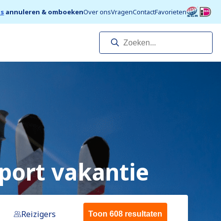
is
annuleren & omboeken
Over ons
Vragen
Contact
Favorieten
port vakantie
Reizigers
Toon 608 resultaten