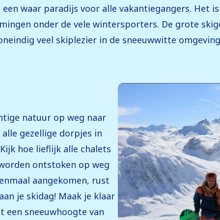
s een waar paradijs voor alle vakantiegangers. Het i
ingen onder de vele wintersporters. De grote skige
oneindig veel skiplezier in de sneeuwwitte omgeving
chtige natuur op weg naar
 alle gezellige dorpjes in
jk hoe lieflijk alle chalets
l worden ontstoken op weg
e eenmaal aangekomen, rust
aan je skidag! Maak je klaar
et een sneeuwhoogte van