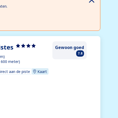
aten.
istes
Gewoon goed
7.8
km)
1600 meter)
direct aan de piste
Kaart