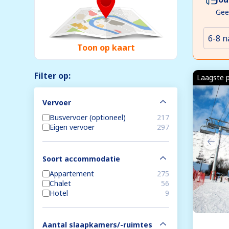
Gee
6-8 n
Toon op kaart
Filter op:
Laagste p
Vervoer
Busvervoer (optioneel)
217
Eigen vervoer
297
Soort accommodatie
Appartement
275
Chalet
56
Hotel
9
Aantal slaapkamers/-ruimtes