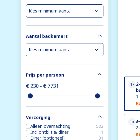
Aantal badkamers
Prijs per persoon
2
1x
b
1
K
Verzorging
3
1x
Alleen overnachting
582
2 
Incl ontbijt & diner
1
K
Diner (optioneel)
31