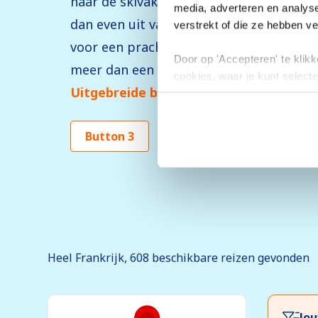
naar de skivakantie in Frankrijk. Ben j
media, adverteren en analys
dan even uit van de rit of begin meteen 
verstrekt of die ze hebben v
voor een prachtige dag in de sneeuw m
Door op 'Accepteren' te klikke
meer dan een meter op jouw wintersport 
cookies, waar je kunt selecte
Uitgebreide beschrijving
toestemming intrekken.
Button 3
Heel Frankrijk, 608
beschikbare
reizen gevonden
Jou