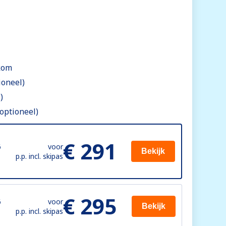
kom
ioneel)
)
(optioneel)
€ 291
6
voor
Bekijk
p.p. incl. skipas
€ 295
6
voor
Bekijk
p.p. incl. skipas