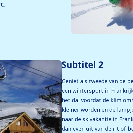
...
Subtitel 2
Geniet als tweede van de b
een wintersport in Frankrijk
het dal voordat de klim omho
kleiner worden en de lampj
naar de skivakantie in Fran
dan even uit van de rit of 