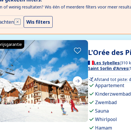
n of weinig resultaten? Wis één of meerdere filters voor meer result
achten
Wis filters
rijsgarantie
L'Orée des P
Les Sybelles
(310 
Saint Sorlin d'Arves
(
Afstand tot piste: 
Appartement
Kinderzwembad
Zwembad
Sauna
Whirlpool
Hamam