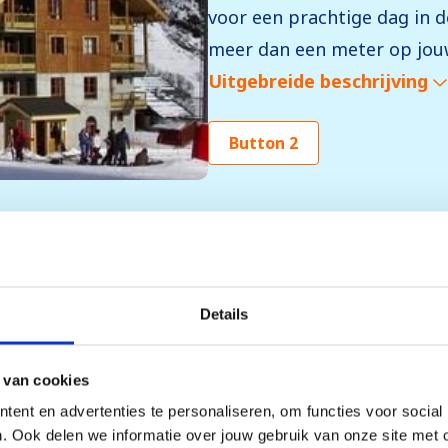
voor een prachtige dag in
meer dan een meter op jouw
Uitgebreide beschrijving
Button 2
Details
htige natuur op weg naar
 alle gezellige dorpjes in
 van cookies
jk hoe lieflijk alle chalets
ent en advertenties te personaliseren, om functies voor social
l worden ontstoken op weg
. Ook delen we informatie over jouw gebruik van onze site met 