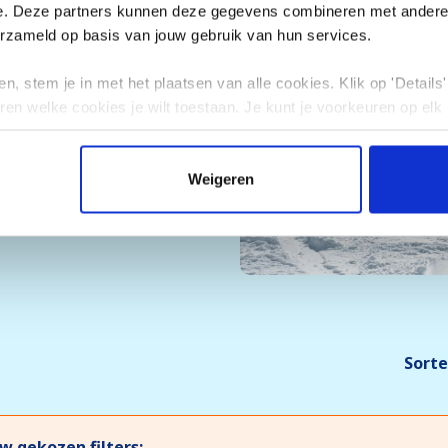
e eenmaal aangekomen, rust
e. Deze partners kunnen deze gegevens combineren met andere i
aan je skidag! Maak je klaar
erzameld op basis van jouw gebruik van hun services.
et een sneeuwhoogte van
n, stem je in met het plaatsen van alle cookies. Klik op 'Details' 
in...
ren welke cookies je wilt toestaan. Je kunt je voorkeuren op elk
Weigeren
Sorte
w gekozen filters: