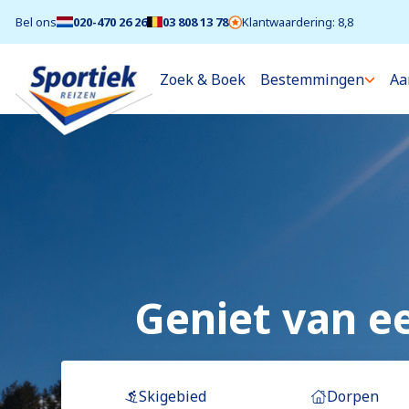
Bel ons
020-470 26 26
03 808 13 78
Klantwaardering: 8,8
Zoek & Boek
Bestemmingen
Aa
Geniet van e
Skigebied
Dorpen