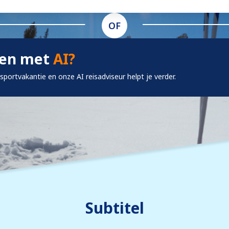
OF
ken met
AI?
rsportvakantie en onze AI reisadviseur helpt je verder.
Subtitel