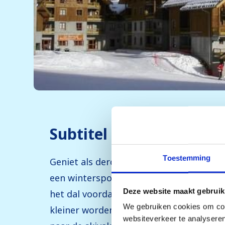
Subtitel 3
Toestemming
Geniet als derde van de bergen en prac
een wintersport in Frankrijk en rijd door
Deze website maakt gebruik
het dal voordat de klim omhoog begint. Ki
We gebruiken cookies om cont
kleiner worden en de lampjes in het da
websiteverkeer te analyseren