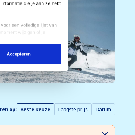
nformatie die je aan ze hebt
voor een volledige lijst van
 moment wijzigen of je
Accepteren
ren op:
Beste keuze
Laagste prijs
Datum