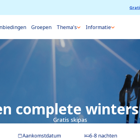
Grat
nbiedingen
Groepen
Thema's
Informatie
en complete winters
Gratis skipas
Aankomstdatum
6-8 nachten