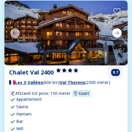
Chalet Val 2400
8.7
Les 3-Vallées
(600 km)
Val Thorens
(2300 meter)
Afstand tot piste: 150 meter
Kaart
Appartement
Sauna
Hamam
Bar
Wifi