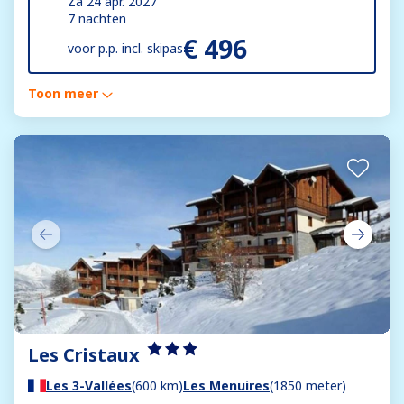
Za 24 apr. 2027
7 nachten
€ 496
voor
p.p. incl. skipas
Toon meer
Les Cristaux
Les 3-Vallées
(600 km)
Les Menuires
(1850 meter)