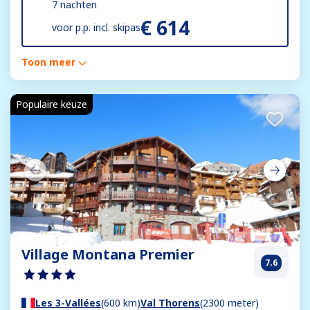
7 nachten
€ 614
voor
p.p. incl. skipas
Toon meer
Populaire keuze
Village Montana Premier
7.6
Les 3-Vallées
(600 km)
Val Thorens
(2300 meter)